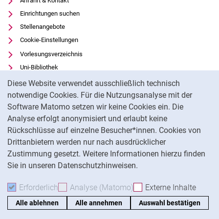
Anfahrt & Kontakt
Einrichtungen suchen
Stellenangebote
Cookie-Einstellungen
Vorlesungsverzeichnis
Uni-Bibliothek
Cookie-Hinweis
Moodle
Diese Website verwendet ausschließlich technisch
Panopto
notwendige Cookies. Für die Nutzungsanalyse mit der
Software Matomo setzen wir keine Cookies ein. Die
Datenschutz
Analyse erfolgt anonymisiert und erlaubt keine
Barrierefreiheit
Rückschlüsse auf einzelne Besucher*innen. Cookies von
Transparenter KI-Einsatz
Drittanbietern werden nur nach ausdrücklicher
Impressum
Zustimmung gesetzt. Weitere Informationen hierzu finden
Sie in unseren Datenschutzhinweisen.
Na
Erforderlich
Erforderliche Cookies akzeptieren
Analyse (Matomo)
Analyse-Cookies akzepti
Externe Inhalte
: Exte
Alle ablehnen
Alle annehmen
Auswahl bestätigen