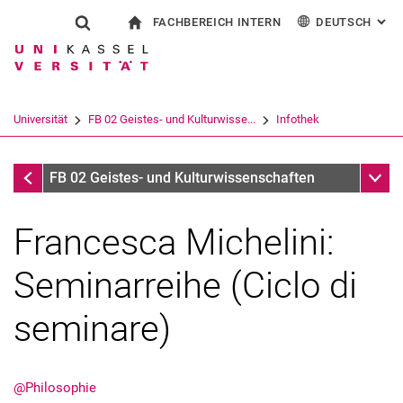
FACHBEREICH INTERN
DEUTSCH
: AL
Springe direkt zu: Inhalt
Springe direkt zu: Suche
Springe direkt zu: Hauptnav
zur Startseite
Suchformular
Suchbegriff
Für Beschäftigte
English
Español
Français
Suchmaschine
Universität
FB 02 Geistes- und Kulturwisse...
Infothek
Italiano
Suchen (öffnet externen Link in einem 
Infothek
Unter
FB 02 Geistes- und Kulturwissenschaften
Francesca Michelini:
Seminarreihe (Ciclo di
seminare)
@Philosophie