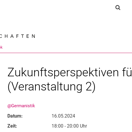
Springe direkt zu: Inhalt
Springe direkt zu: Suche
Springe direkt zu: Hauptnav
Suchf
Suchmas
ek
Zukunftsperspektiven fü
(Veranstaltung 2)
@Germanistik
Datum:
16.05.2024
Zeit:
18:00 - 20:00 Uhr