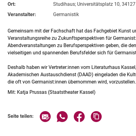
Ort:
Studihaus; Universitätsplatz 10, 34127
Veranstalter:
Germanistik
Gemeinsam mit der Fachschaft hat das Fachgebiet Kunst un
Veranstaltungsreihe zu Zukunftsperspektiven für Germanist:i
Abendveranstaltungen zu Berufsperspektiven geben, die de
vielseitigen und spannenden Berufsfelder sich für Germanist
Deshalb haben wir Vertreter:innen vom Literaturhaus Kasse
Akademischen Austauschdienst (DAAD) eingeladen die Kultur
die oft von Germanist:innen übernommen wird, vorzustellen
Mit: Katja Prussas (Staatstheater Kassel)
Verwandte Links
Seite über E-Mail teilen
Seite über WhatsApp teilen (exte
Seite über Facebook teil
Adresse der Sei
Seite teilen: