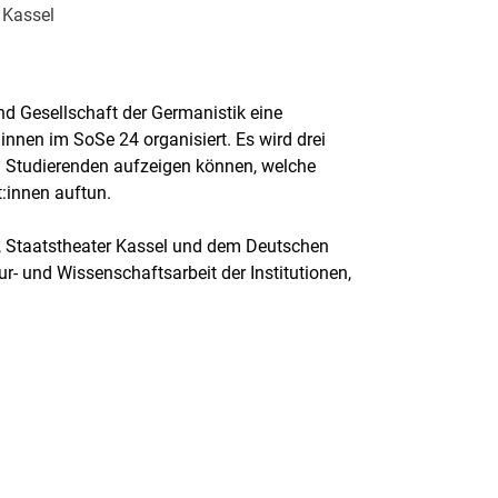
 Kassel
d Gesellschaft der Germanistik eine
nnen im SoSe 24 organisiert. Es wird drei
n Studierenden aufzeigen können, welche
:innen auftun.
l, Staatstheater Kassel und dem Deutschen
- und Wissenschaftsarbeit der Institutionen,
.
rner Link, öffnet neues Fenster)
en (externer Link, öffnet neues Fenster)
te kopieren