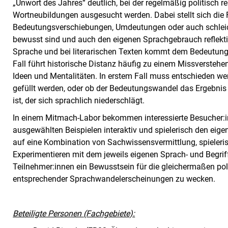
„Unwort des Jahres“ deutlich, bei der regelmäßig politisch
Wortneubildungen ausgesucht werden. Dabei stellt sich die F
Bedeutungsverschiebungen, Umdeutungen oder auch schle
bewusst sind und auch den eigenen Sprachgebrauch reflektie
Sprache und bei literarischen Texten kommt dem Bedeutungs
Fall führt historische Distanz häufig zu einem Missverstehen
Ideen und Mentalitäten. In erstem Fall muss entschieden we
gefüllt werden, oder ob der Bedeutungswandel das Ergebnis
ist, der sich sprachlich niederschlägt.
In einem Mitmach-Labor bekommen interessierte Besucher:i
ausgewählten Beispielen interaktiv und spielerisch den eige
auf eine Kombination von Sachwissensvermittlung, spieleri
Experimentieren mit dem jeweils eigenen Sprach- und Begriff
Teilnehmer:innen ein Bewusstsein für die gleichermaßen po
entsprechender Sprachwandelerscheinungen zu wecken.
Beteiligte Personen (Fachgebiete):