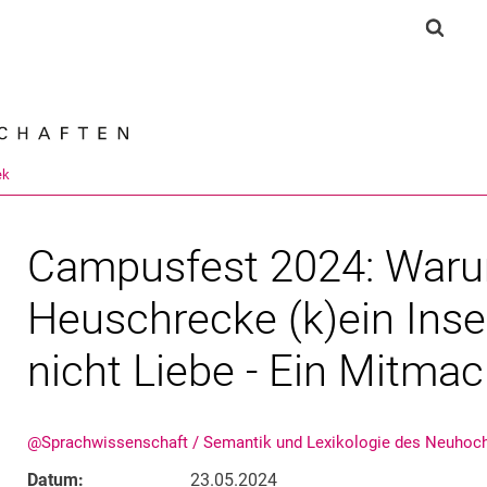
Springe direkt zu: Inhalt
Springe direkt zu: Suche
Springe direkt zu: Hauptnav
Suchf
Suchmas
ek
Campusfest 2024: Waru
Heuschrecke (k)ein Inse
nicht Liebe - Ein Mitma
@Sprachwissenschaft / Semantik und Lexikologie des Neuhoc
Datum:
23.05.2024