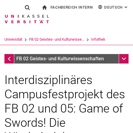
FACHBEREICH INTERN
DEUTSCH
: AL
Springe direkt zu: Inhalt
Springe direkt zu: Suche
Springe direkt zu: Hauptnav
zur Startseite
Suchformular
Suchbegriff
Für Beschäftigte
English
Español
Français
Suchmaschine
Universität
FB 02 Geistes- und Kulturwisse...
Infothek
Italiano
Suchen (öffnet externen Link in einem 
Infothek
Unter
FB 02 Geistes- und Kulturwissenschaften
Interdisziplinäres
Campusfestprojekt des
FB 02 und 05: Game of
Swords! Die