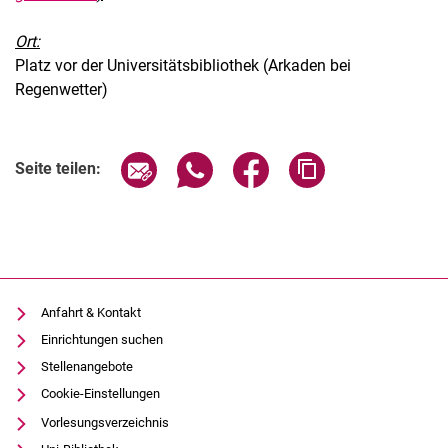
Ort:
Platz vor der Universitätsbibliothek (Arkaden bei
Regenwetter)
Verwandte Links
Seite über E-Mail teilen
Seite über WhatsApp teilen (exter
Seite über Facebook teile
Adresse der Seite
Seite teilen:
Anfahrt & Kontakt
Einrichtungen suchen
Stellenangebote
Cookie-Einstellungen
Vorlesungsverzeichnis