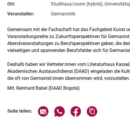
Ort:
Studihaus/zoom (hybrid); Universitäts
Veranstalter:
Germanistik
Gemeinsam mit der Fachschaft hat das Fachgebiet Kunst un
Veranstaltungsreihe zu Zukunftsperspektiven für Germanist:i
Abendveranstaltungen zu Berufsperspektiven geben, die de
vielseitigen und spannenden Berufsfelder sich für Germanist
Deshalb haben wir Vertreter:innen vom Literaturhaus Kasse
Akademischen Austauschdienst (DAAD) eingeladen die Kultur
die oft von Germanist:innen übernommen wird, vorzustellen
Mit: Reinhard Babel (DAAD Bogotá)
Verwandte Links
Seite über E-Mail teilen
Seite über WhatsApp teilen (exte
Seite über Facebook teil
Adresse der Sei
Seite teilen: