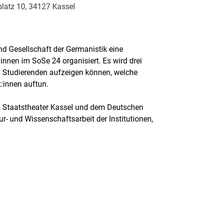
platz 10, 34127 Kassel
d Gesellschaft der Germanistik eine
nnen im SoSe 24 organisiert. Es wird drei
n Studierenden aufzeigen können, welche
:innen auftun.
l, Staatstheater Kassel und dem Deutschen
- und Wissenschaftsarbeit der Institutionen,
.
rner Link, öffnet neues Fenster)
en (externer Link, öffnet neues Fenster)
te kopieren