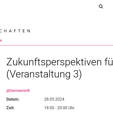
Springe direkt zu: Inhalt
Springe direkt zu: Suche
Springe direkt zu: Hauptnav
Suchf
Suchmas
ek
Zukunftsperspektiven fü
(Veranstaltung 3)
@Germanistik
Datum:
28.05.2024
Zeit:
18:00 - 20:00 Uhr