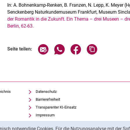
In: A. Bohnenkamp-Renken, B. Franzen, N. Lepp, K. Meyer 
Senckenberg Naturkundemuseum Frankfurt, Museum Sinclair
der Romantik in die Zukunft. Ein Thema – drei Museen – dre
Berlin, 62-63.
Seite über E-Mail teilen
Seite über WhatsApp teilen (exte
Seite über Facebook teil
Adresse der Sei
Seite teilen:
eichnis
Datenschutz
Barrierefreiheit
Transparenter KI-Einsatz
Impressum
nisch notwendige Cookies. Für die Nutzungsanalyse mit der Sof