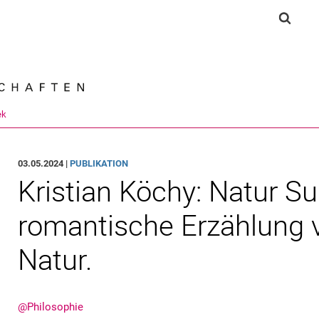
Springe direkt zu: Inhalt
Springe direkt zu: Suche
Springe direkt zu: Hauptnav
Suchf
Suchmas
ek
03.05.2024 |
PUBLIKATION
Kristian Köchy: Natur Su
romantische Erzählung
Natur.
@Philosophie