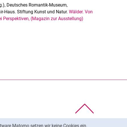
(Hg.), Deutsches Romantik-Museum,
-Haus. Stiftung Kunst und Natur.
Wälder. Von
i Perspektiven, (Magazin zur Ausstellung)
rner Link, öffnet neues Fenster)
en (externer Link, öffnet neues Fenster)
te kopieren
Nach oben
tware Matomo setzen wir keine Cookies ein.