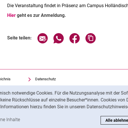
Die Veranstaltung findet in Präsenz am Campus Holländischer
Hier
geht es zur Anmeldung.
Verwandte Links
Seite über E-Mail teilen
Seite über WhatsApp teilen (exte
Seite über Facebook teil
Adresse der Sei
Seite teilen:
eichnis
Datenschutz
Barrierefreiheit
nisch notwendige Cookies. Für die Nutzungsanalyse mit der Sof
Transparenter KI-Einsatz
t keine Rückschlüsse auf einzelne Besucher*innen. Cookies von 
Impressum
Informationen hierzu finden Sie in unseren Datenschutzhinweis
ren
-Cookies akzeptieren
rne Inhalte
: Externe Inhalte / Cookies akzeptieren
Alle ablehn