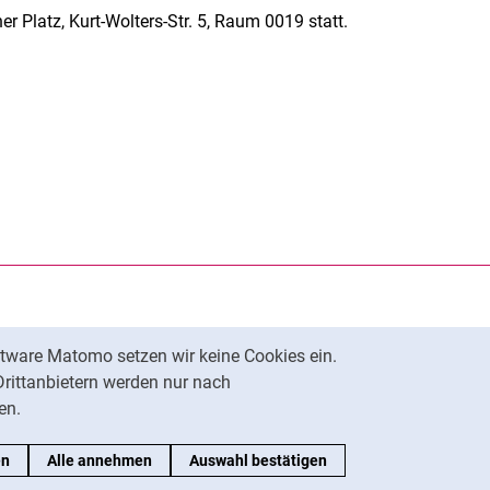
 Platz, Kurt-Wolters-Str. 5, Raum 0019 statt.
rner Link, öffnet neues Fenster)
en (externer Link, öffnet neues Fenster)
te kopieren
tware Matomo setzen wir keine Cookies ein.
Nach oben
Drittanbietern werden nur nach
en.
en
Alle annehmen
Auswahl bestätigen