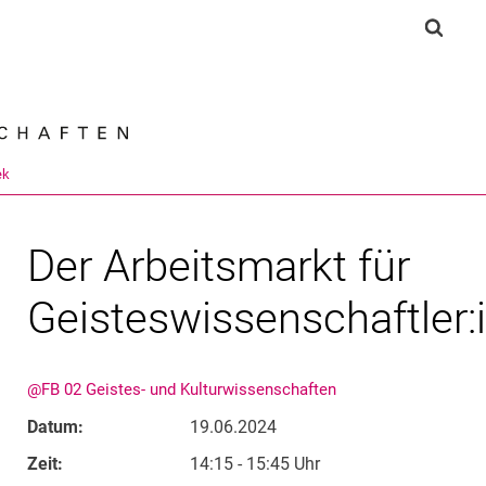
Springe direkt zu: Inhalt
Springe direkt zu: Suche
Springe direkt zu: Hauptnav
Suchf
Suchmas
ek
Der Arbeitsmarkt für
Geisteswissenschaftler:
@FB 02 Geistes- und Kulturwissenschaften
Datum:
19.06.2024
Zeit:
14:15 - 15:45 Uhr