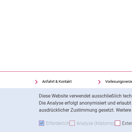
Anfahrt & Kontakt
Vorlesungsverz
Einrichtungen suchen
Uni-Bibliothek
Cookie-Hinweis
Diese Website verwendet ausschließlich tech
Stellenangebote
Moodle
Die Analyse erfolgt anonymisiert und erlaub
Cookie-Einstellungen
Panopto
ausdrücklicher Zustimmung gesetzt. Weitere 
Erforderlich
Erforderliche Cookies akzeptie
Analyse (Matomo)
Analyse
Exte