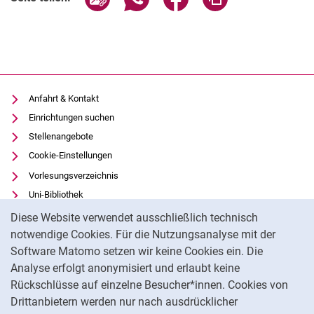
Anfahrt & Kontakt
Einrichtungen suchen
Stellenangebote
Cookie-Einstellungen
Vorlesungsverzeichnis
Uni-Bibliothek
Cookie-Hinweis
Moodle
Diese Website verwendet ausschließlich technisch
Panopto
notwendige Cookies. Für die Nutzungsanalyse mit der
Software Matomo setzen wir keine Cookies ein. Die
Datenschutz
Analyse erfolgt anonymisiert und erlaubt keine
Barrierefreiheit
Rückschlüsse auf einzelne Besucher*innen. Cookies von
Transparenter KI-Einsatz
Drittanbietern werden nur nach ausdrücklicher
Impressum