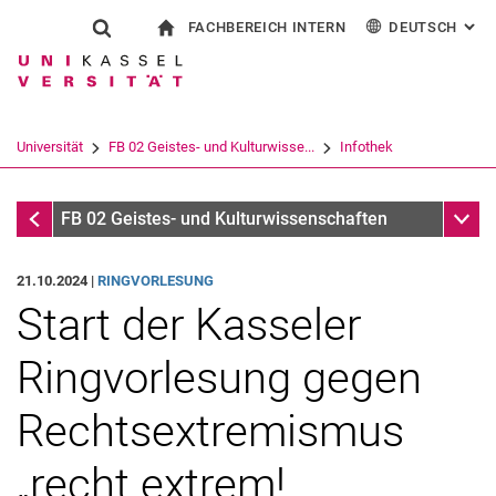
FACHBEREICH INTERN
DEUTSCH
: AL
Springe direkt zu: Inhalt
Springe direkt zu: Suche
Springe direkt zu: Hauptnav
zur Startseite
Suchformular
Suchbegriff
Für Beschäftigte
English
Español
Français
Suchmaschine
Universität
FB 02 Geistes- und Kulturwisse...
Infothek
Italiano
Suchen (öffnet externen Link in einem 
Infothek
Unter
FB 02 Geistes- und Kulturwissenschaften
21.10.2024 |
RINGVORLESUNG
Start der Kasseler
Ringvorlesung gegen
Rechtsextremismus
„recht extrem!