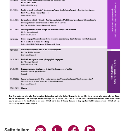
Seite über E-Mail teilen
Seite über WhatsApp teilen (exter
Seite über Facebook teile
Adresse der Seite
Seite teilen: