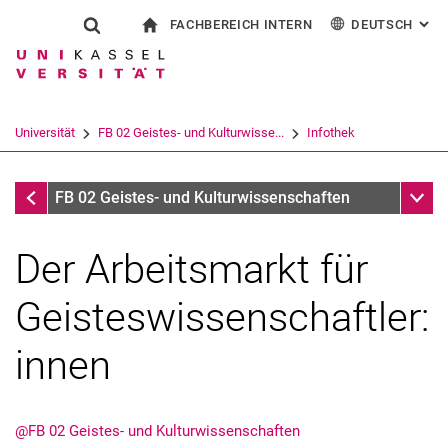
FACHBEREICH INTERN
DEUTSCH
: AL
Springe direkt zu: Inhalt
Springe direkt zu: Suche
Springe direkt zu: Hauptnav
zur Startseite
Suchformular
Suchbegriff
Für Beschäftigte
English
Español
Français
Suchmaschine
Universität
FB 02 Geistes- und Kulturwisse...
Infothek
Italiano
Suchen (öffnet externen Link in einem 
Infothek
Unter
FB 02 Geistes- und Kulturwissenschaften
Der Arbeitsmarkt für
Geisteswissenschaftler:
innen
@FB 02 Geistes- und Kulturwissenschaften