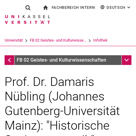
FACHBEREICH INTERN
DEUTSCH
: AL
Springe direkt zu: Inhalt
Springe direkt zu: Suche
Springe direkt zu: Hauptnav
zur Startseite
Suchformular
Suchbegriff
Für Beschäftigte
English
Español
Français
Suchmaschine
Universität
FB 02 Geistes- und Kulturwisse...
Infothek
Italiano
Suchen (öffnet externen Link in einem 
Infothek
Unter
FB 02 Geistes- und Kulturwissenschaften
Prof. Dr. Damaris
Nübling (Johannes
Gutenberg-Universität
Mainz): "Historische