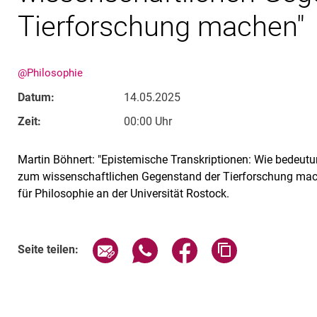
Tierforschung machen"
@Philosophie
Datum:
14.05.2025
Zeit:
00:00 Uhr
Martin Böhnert: "Epistemische Transkriptionen: Wie bedeutun
zum wissenschaftlichen Gegenstand der Tierforschung mac
für Philosophie an der Universität Rostock.
Verwandte Links
Seite über E-Mail teilen
Seite über WhatsApp teilen (exte
Seite über Facebook teil
Adresse der Sei
Seite teilen: