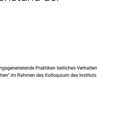
gsgenerierende Praktiken tierliches Verhalten
hen" im Rahmen des Kolloquium des Instituts
rner Link, öffnet neues Fenster)
en (externer Link, öffnet neues Fenster)
te kopieren