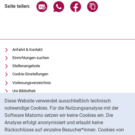
Seite über E-Mail teilen
Seite über WhatsApp teilen (exter
Seite über Facebook teile
Adresse der Seite
Seite teilen:
Anfahrt & Kontakt
Einrichtungen suchen
Stellenangebote
Cookie-Einstellungen
Vorlesungsverzeichnis
Uni-Bibliothek
Cookie-Hinweis
Moodle
Diese Website verwendet ausschließlich technisch
Panopto
notwendige Cookies. Für die Nutzungsanalyse mit der
Software Matomo setzen wir keine Cookies ein. Die
Datenschutz
Analyse erfolgt anonymisiert und erlaubt keine
Barrierefreiheit
Rückschlüsse auf einzelne Besucher*innen. Cookies von
Transparenter KI-Einsatz