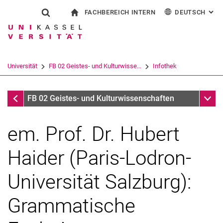
FACHBEREICH INTERN
DEUTSCH
: AL
Springe direkt zu: Inhalt
Springe direkt zu: Suche
Springe direkt zu: Hauptnav
zur Startseite
Suchformular
Suchbegriff
Für Beschäftigte
English
Español
Français
Suchmaschine
Universität
FB 02 Geistes- und Kulturwisse...
Infothek
Italiano
Suchen (öffnet externen Link in einem 
Infothek
Unter
FB 02 Geistes- und Kulturwissenschaften
em. Prof. Dr. Hubert
Haider (Paris-Lodron-
Universität Salzburg):
Grammatische