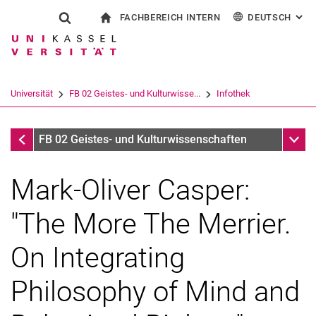
FACHBEREICH INTERN
DEUTSCH
: AL
Springe direkt zu: Inhalt
Springe direkt zu: Suche
Springe direkt zu: Hauptnav
zur Startseite
Suchformular
Suchbegriff
Für Beschäftigte
English
Español
Français
Suchmaschine
Universität
FB 02 Geistes- und Kulturwisse...
Infothek
Italiano
Suchen (öffnet externen Link in einem 
Infothek
Unter
FB 02 Geistes- und Kulturwissenschaften
Mark-Oliver Casper:
"The More The Merrier.
On Integrating
Philosophy of Mind and