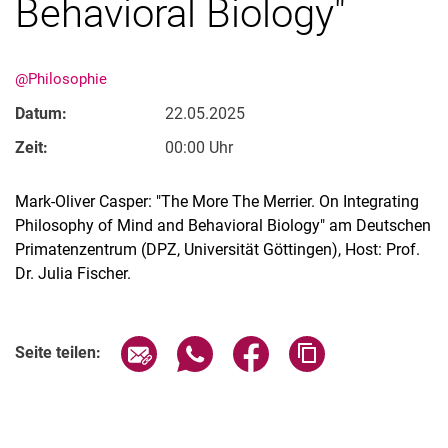
Behavioral Biology"
@Philosophie
Datum:
22.05.2025
Zeit:
00:00 Uhr
Mark-Oliver Casper: "The More The Merrier. On Integrating
Philosophy of Mind and Behavioral Biology" am Deutschen
Primatenzentrum (DPZ, Universität Göttingen), Host: Prof.
Dr. Julia Fischer.
Verwandte Links
Seite über E-Mail teilen
Seite über WhatsApp teilen (exter
Seite über Facebook teile
Adresse der Seite
Seite teilen: