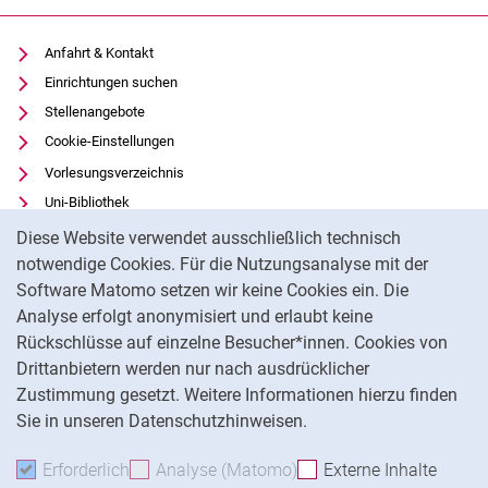
Anfahrt & Kontakt
Einrichtungen suchen
Stellenangebote
Cookie-Einstellungen
Vorlesungsverzeichnis
Uni-Bibliothek
Cookie-Hinweis
Moodle
Diese Website verwendet ausschließlich technisch
Panopto
notwendige Cookies. Für die Nutzungsanalyse mit der
Software Matomo setzen wir keine Cookies ein. Die
Datenschutz
Analyse erfolgt anonymisiert und erlaubt keine
Barrierefreiheit
Rückschlüsse auf einzelne Besucher*innen. Cookies von
Transparenter KI-Einsatz
Drittanbietern werden nur nach ausdrücklicher
Impressum
Zustimmung gesetzt. Weitere Informationen hierzu finden
Sie in unseren Datenschutzhinweisen.
Na
Erforderlich
Erforderliche Cookies akzeptieren
Analyse (Matomo)
Analyse-Cookies akzepti
Externe Inhalte
: Exte