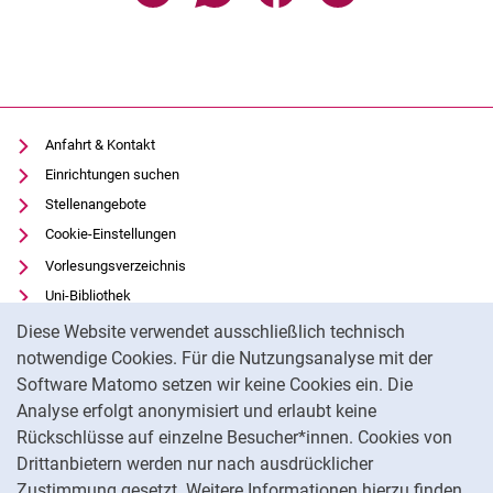
Anfahrt & Kontakt
Einrichtungen suchen
Stellenangebote
Cookie-Einstellungen
Vorlesungsverzeichnis
Uni-Bibliothek
Cookie-Hinweis
Moodle
Diese Website verwendet ausschließlich technisch
Panopto
notwendige Cookies. Für die Nutzungsanalyse mit der
Software Matomo setzen wir keine Cookies ein. Die
Datenschutz
Analyse erfolgt anonymisiert und erlaubt keine
Barrierefreiheit
Rückschlüsse auf einzelne Besucher*innen. Cookies von
Transparenter KI-Einsatz
Drittanbietern werden nur nach ausdrücklicher
Impressum
Zustimmung gesetzt. Weitere Informationen hierzu finden