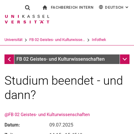
FACHBEREICH INTERN
DEUTSCH
: AL
Springe direkt zu: Inhalt
Springe direkt zu: Suche
Springe direkt zu: Hauptnav
zur Startseite
Suchformular
Suchbegriff
Für Beschäftigte
English
Español
Français
Suchmaschine
Universität
FB 02 Geistes- und Kulturwisse...
Infothek
Italiano
Suchen (öffnet externen Link in einem 
Infothek
Unter
FB 02 Geistes- und Kulturwissenschaften
Studium beendet - und
dann?
@FB 02 Geistes- und Kulturwissenschaften
Datum:
09.07.2025