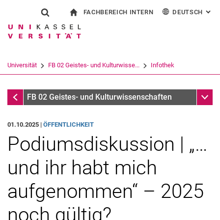
FACHBEREICH INTERN
DEUTSCH
: AL
Springe direkt zu: Inhalt
Springe direkt zu: Suche
Springe direkt zu: Hauptnav
zur Startseite
Suchformular
Suchbegriff
Für Beschäftigte
English
Español
Français
Suchmaschine
Universität
FB 02 Geistes- und Kulturwisse...
Infothek
Italiano
Suchen (öffnet externen Link in einem 
Infothek
Unter
FB 02 Geistes- und Kulturwissenschaften
01.10.2025 |
ÖFFENTLICHKEIT
Podiumsdiskussion | „…
und ihr habt mich
aufgenommen“ – 2025
noch gültig?