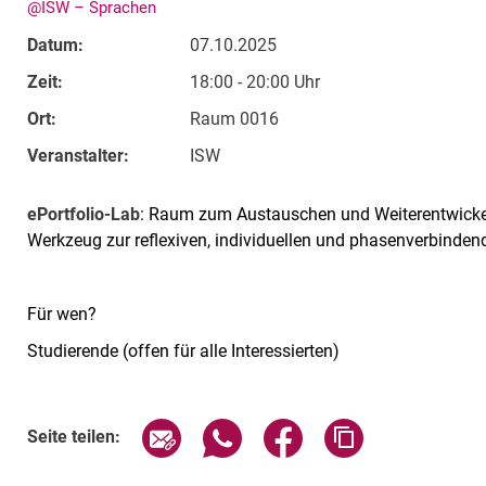
@ISW – Sprachen
Datum:
07.10.2025
Zeit:
18:00 - 20:00 Uhr
Ort:
Raum 0016
Veranstalter:
ISW
ePortfolio-Lab
: Raum zum Austauschen und Weiterentwickeln
Werkzeug zur reflexiven, individuellen und phasenverbinden
Für wen?
Studierende (offen für alle Interessierten)
Verwandte Links
Seite über E-Mail teilen
Seite über WhatsApp teilen (exte
Seite über Facebook teil
Adresse der Sei
Seite teilen: