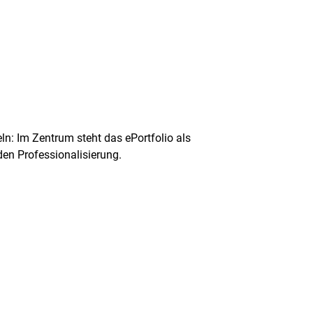
: Im Zentrum steht das ePortfolio als
den Professionalisierung.
rner Link, öffnet neues Fenster)
en (externer Link, öffnet neues Fenster)
te kopieren