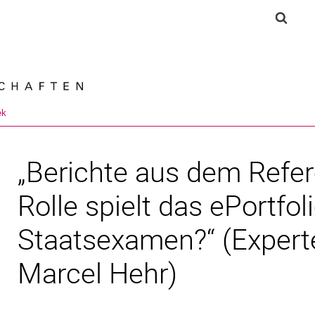
Springe direkt zu: Inhalt
Springe direkt zu: Suche
Springe direkt zu: Hauptnav
Suchf
Suchmas
ek
„Berichte aus dem Refer
Rolle spielt das ePortfoli
Staatsexamen?“ (Expert
Marcel Hehr)