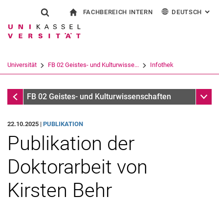
FACHBEREICH INTERN
DEUTSCH
: AL
Springe direkt zu: Inhalt
Springe direkt zu: Suche
Springe direkt zu: Hauptnav
zur Startseite
Suchformular
Suchbegriff
Für Beschäftigte
English
Español
Français
Suchmaschine
Universität
FB 02 Geistes- und Kulturwisse...
Infothek
Italiano
Suchen (öffnet externen Link in einem 
Infothek
Unter
FB 02 Geistes- und Kulturwissenschaften
22.10.2025 |
PUBLIKATION
Publikation der
Doktorarbeit von
Kirsten Behr