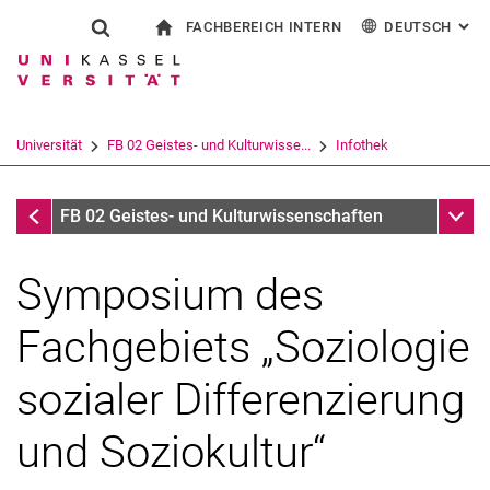
FACHBEREICH INTERN
DEUTSCH
: AL
Springe direkt zu: Inhalt
Springe direkt zu: Suche
Springe direkt zu: Hauptnav
zur Startseite
Suchformular
Suchbegriff
Für Beschäftigte
English
Español
Français
Suchmaschine
Universität
FB 02 Geistes- und Kulturwisse...
Infothek
Italiano
Suchen (öffnet externen Link in einem 
Infothek
Unter
FB 02 Geistes- und Kulturwissenschaften
Symposium des
Fachgebiets „Soziologie
sozialer Differenzierung
und Soziokultur“