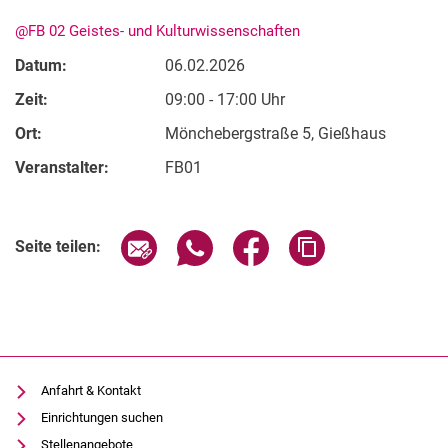
@FB 02 Geistes- und Kulturwissenschaften
Datum:
06.02.2026
Zeit:
09:00 - 17:00 Uhr
Ort:
Mönchebergstraße 5, Gießhaus
Veranstalter:
FB01
Verwandte Links
Seite über E-Mail teilen
Seite über WhatsApp teilen (exter
Seite über Facebook teile
Adresse der Seite
Seite teilen:
Anfahrt & Kontakt
Einrichtungen suchen
Stellenangebote