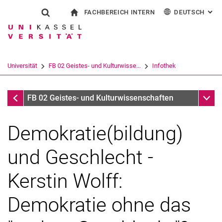
FACHBEREICH INTERN
DEUTSCH
: AL
Springe direkt zu: Inhalt
Springe direkt zu: Suche
Springe direkt zu: Hauptnav
zur Startseite
Suchformular
Suchbegriff
Für Beschäftigte
English
Español
Français
Suchmaschine
Universität
FB 02 Geistes- und Kulturwisse...
Infothek
Italiano
Suchen (öffnet externen Link in einem 
Infothek
Unter
FB 02 Geistes- und Kulturwissenschaften
Demokratie(bildung)
und Geschlecht -
Kerstin Wolff:
Demokratie ohne das