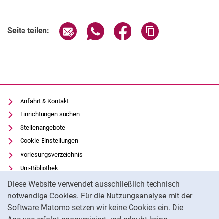
Verwandte Links
Seite über E-Mail teilen
Seite über WhatsApp teilen (exter
Seite über Facebook teile
Adresse der Seite
Seite teilen:
Anfahrt & Kontakt
Einrichtungen suchen
Stellenangebote
Cookie-Einstellungen
Vorlesungsverzeichnis
Uni-Bibliothek
Cookie-Hinweis
Moodle
Diese Website verwendet ausschließlich technisch
Panopto
notwendige Cookies. Für die Nutzungsanalyse mit der
Software Matomo setzen wir keine Cookies ein. Die
Datenschutz