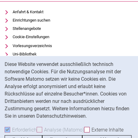
Anfahrt & Kontakt
Einrichtungen suchen
Stellenangebote
Cookie-Einstellungen
Vorlesungsverzeichnis
Uni-Bibliothek
Cookie-Hinweis
Moodle
Diese Website verwendet ausschließlich technisch
Panopto
notwendige Cookies. Für die Nutzungsanalyse mit der
Software Matomo setzen wir keine Cookies ein. Die
Datenschutz
Analyse erfolgt anonymisiert und erlaubt keine
Barrierefreiheit
Rückschlüsse auf einzelne Besucher*innen. Cookies von
Transparenter KI-Einsatz
Drittanbietern werden nur nach ausdrücklicher
Impressum
Zustimmung gesetzt. Weitere Informationen hierzu finden
Sie in unseren Datenschutzhinweisen.
Na
Erforderlich
Erforderliche Cookies akzeptieren
Analyse (Matomo)
Analyse-Cookies akzepti
Externe Inhalte
: Exte