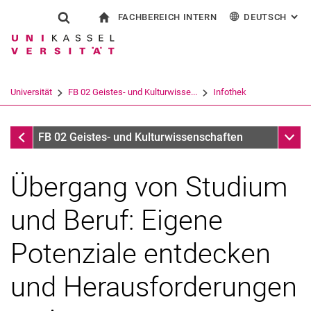
FACHBEREICH INTERN
DEUTSCH
: AL
Springe direkt zu: Inhalt
Springe direkt zu: Suche
Springe direkt zu: Hauptnav
zur Startseite
Suchformular
Suchbegriff
Für Beschäftigte
English
Español
Français
Suchmaschine
Universität
FB 02 Geistes- und Kulturwisse...
Infothek
Italiano
Suchen (öffnet externen Link in einem 
Infothek
Unter
FB 02 Geistes- und Kulturwissenschaften
Übergang von Studium
und Beruf: Eigene
Potenziale entdecken
und Herausforderungen