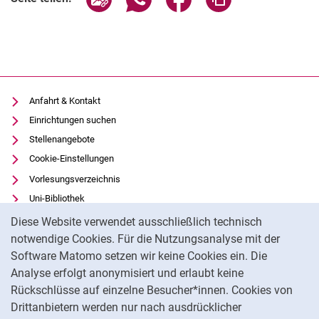
Anfahrt & Kontakt
Einrichtungen suchen
Stellenangebote
Cookie-Einstellungen
Vorlesungsverzeichnis
Uni-Bibliothek
Cookie-Hinweis
Moodle
Diese Website verwendet ausschließlich technisch
Panopto
notwendige Cookies. Für die Nutzungsanalyse mit der
Software Matomo setzen wir keine Cookies ein. Die
Datenschutz
Analyse erfolgt anonymisiert und erlaubt keine
Barrierefreiheit
Rückschlüsse auf einzelne Besucher*innen. Cookies von
Transparenter KI-Einsatz
Drittanbietern werden nur nach ausdrücklicher
Impressum