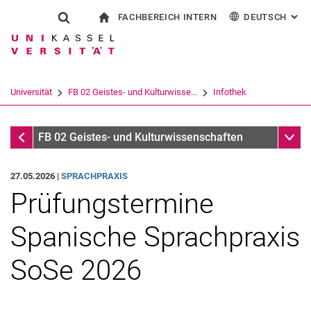
FACHBEREICH INTERN
DEUTSCH
: AL
Springe direkt zu: Inhalt
Springe direkt zu: Suche
Springe direkt zu: Hauptnav
zur Startseite
Suchformular
Suchbegriff
Für Beschäftigte
English
Español
Français
Suchmaschine
Universität
FB 02 Geistes- und Kulturwisse...
Infothek
Italiano
Suchen (öffnet externen Link in einem 
Infothek
Unter
FB 02 Geistes- und Kulturwissenschaften
27.05.2026 |
SPRACHPRAXIS
Prüfungstermine
Spanische Sprachpraxis
SoSe 2026