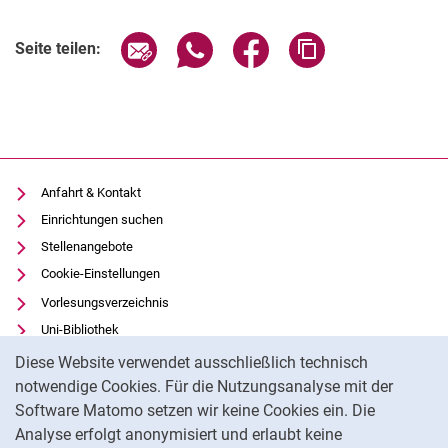
Verwandte Links
Seite über E-Mail teilen
Seite über WhatsApp teilen (exter
Seite über Facebook teile
Adresse der Seite
Seite teilen:
Anfahrt & Kontakt
Einrichtungen suchen
Stellenangebote
Cookie-Einstellungen
Vorlesungsverzeichnis
Uni-Bibliothek
Cookie-Hinweis
Moodle
Diese Website verwendet ausschließlich technisch
Panopto
notwendige Cookies. Für die Nutzungsanalyse mit der
Software Matomo setzen wir keine Cookies ein. Die
Datenschutz
Analyse erfolgt anonymisiert und erlaubt keine
Barrierefreiheit