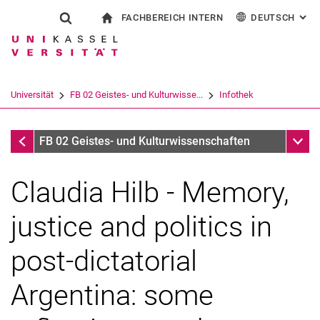
FACHBEREICH INTERN
DEUTSCH
: AL
Springe direkt zu: Inhalt
Springe direkt zu: Suche
Springe direkt zu: Hauptnav
zur Startseite
Suchformular
Suchbegriff
Für Beschäftigte
English
Español
Français
Suchmaschine
Universität
FB 02 Geistes- und Kulturwisse...
Infothek
Italiano
Suchen (öffnet externen Link in einem 
Infothek
Unter
FB 02 Geistes- und Kulturwissenschaften
Claudia Hilb - Memory,
justice and politics in
post-dictatorial
Argentina: some