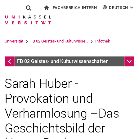
FACHBEREICH INTERN
DEUTSCH
: AL
Springe direkt zu: Inhalt
Springe direkt zu: Suche
Springe direkt zu: Hauptnav
zur Startseite
Suchformular
Suchbegriff
Für Beschäftigte
English
Español
Français
Suchmaschine
Universität
FB 02 Geistes- und Kulturwisse...
Infothek
Italiano
Suchen (öffnet externen Link in einem 
Infothek
Unter
FB 02 Geistes- und Kulturwissenschaften
Sarah Huber -
Provokation und
Verharmlosung –Das
Geschichtsbild der