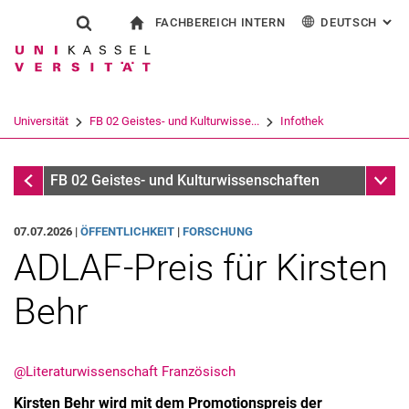
FACHBEREICH INTERN
DEUTSCH
: AL
Springe direkt zu: Inhalt
Springe direkt zu: Suche
Springe direkt zu: Hauptnav
zur Startseite
Suchformular
Suchbegriff
Für Beschäftigte
English
Español
Français
Suchmaschine
Universität
FB 02 Geistes- und Kulturwisse...
Infothek
Italiano
Suchen (öffnet externen Link in einem 
Infothek
Unter
FB 02 Geistes- und Kulturwissenschaften
07.07.2026 |
ÖFFENTLICHKEIT
|
FORSCHUNG
ADLAF-Preis für Kirsten
Behr
@Literaturwissenschaft Französisch
Kirsten Behr wird mit dem Promotionspreis der