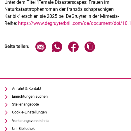
Unter dem Titel "Female Disasterscapes: Frauen im
Naturkatastrrophenroman der französischsprachigen
Karibik" erschien sie 2025 bei DeGruyter in der Mimesis-
Reihe:
https://www.degruyterbrill.com/de/document/doi/1
Seite über E-Mail teilen
Seite über WhatsApp teilen (exter
Seite über Facebook teile
Adresse der Seite
Seite teilen:
Anfahrt & Kontakt
Einrichtungen suchen
Stellenangebote
Cookie-Einstellungen
Vorlesungsverzeichnis
Uni-Bibliothek