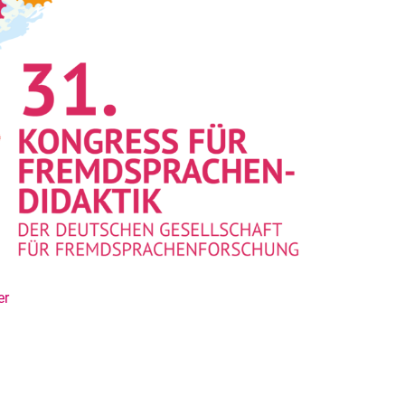
er
rner Link, öffnet neues Fenster)
en (externer Link, öffnet neues Fenster)
te kopieren