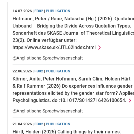
14.07.2026 |
FB02
|
PUBLIKATION
Hofmann, Peter / Raue, Natascha (Hg.) (2026): Quotatio
Unbound – Bridging the Divide Across Quotation Types.
Sonderheft des SKASE Journal of Theoretical Linguistic
23(2). Online verfügbar unter:
https://www.skase.sk/JTL62index.html
@Anglistische Sprachwissenschaft
22.06.2026 |
FB02
|
PUBLIKATION
Körner, Anita, Peter Hofmann, Sarah Glim, Holden Härtl
& Ralf Rummer (2026) Do experiences influence gender
representations elicited by the gender star form? Applie
Psycholinguistics. doi:10.1017/S0142716426100654.
@Anglistische Sprachwissenschaft
21.04.2026 |
FB02
|
PUBLIKATION
Härtl, Holden (2025) Calling things by their names: