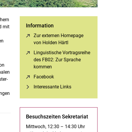
ähern
Information
d mit
Zur externen Homepage
en
von Holden Härtl
(öffnet neues Fenster)
Linguistische Vortragsreihe
des FB02: Zur Sprache
on
kommen
(öffnet neues Fenster)
nalen
Facebook
(öffnet neues Fenster)
ter-
Interessante Links
ungen
Besuchszeiten Sekretariat
Mittwoch, 12:30 – 14:30 Uhr