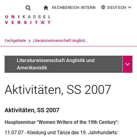
FACHBEREICH INTERN
DEUTSCH
: AL
Springe direkt zu: Inhalt
Springe direkt zu: Suche
Springe direkt zu: Hauptnav
zur Startseite
Suchformular
Suchbegriff
Für Beschäftigte
English
Español
Français
Suchmaschine
Fachgebiete
Literaturwissenschaft Anglisti...
Italiano
Suchen (öffnet externen Link in einem 
Unter
Fotos
Literaturwissenschaft Anglistik und
Amerikanistik
Aktivitäten, SS 2007
Aktivitäten, SS 2007
Hauptseminar "Women Writers of the 19th Century":
11.07.07 - Kleidung und Tänze des 19. Jahrhunderts: