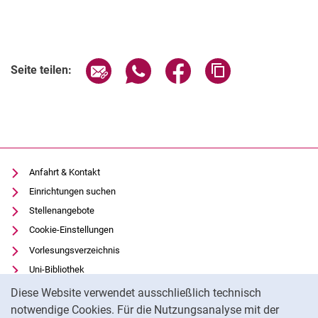
Seite über E-Mail teilen
Seite über WhatsApp teilen (exter
Seite über Facebook teile
Adresse der Seite
Seite teilen:
Anfahrt & Kontakt
Einrichtungen suchen
Stellenangebote
Cookie-Einstellungen
Vorlesungsverzeichnis
Uni-Bibliothek
Cookie-Hinweis
Moodle
Diese Website verwendet ausschließlich technisch
Panopto
notwendige Cookies. Für die Nutzungsanalyse mit der