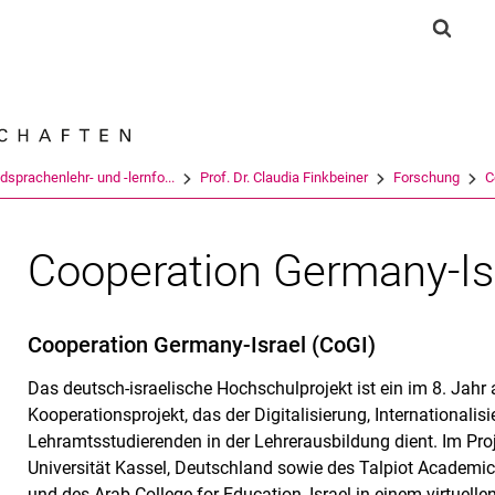
Springe direkt zu: Inhalt
Springe direkt zu: Suche
Springe direkt zu: Hauptnav
Suchf
Suchmas
sprachenlehr- und -lernfo...
Prof. Dr. Claudia Finkbeiner
Forschung
C
Cooperation Germany-Is
Cooperation Germany-Israel (CoGI)
Das deutsch-israelische Hochschulprojekt ist ein im 8. Jahr
Kooperationsprojekt, das der Digitalisierung, Internationalis
Lehramtsstudierenden in der Lehrerausbildung dient. Im Pro
Universität Kassel, Deutschland sowie des Talpiot Academic
und des Arab College for Education, Israel in einem virtuell