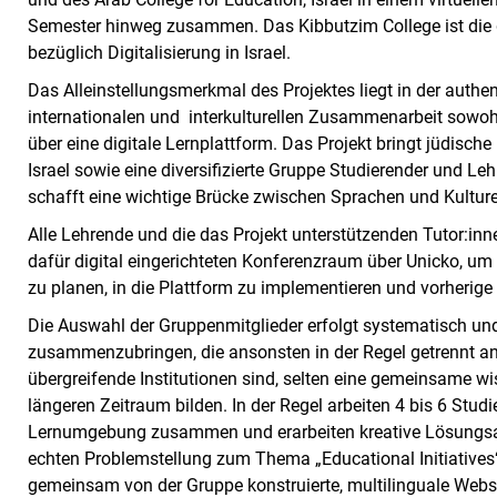
Semester hinweg zusammen. Das Kibbutzim College ist die 
bezüglich Digitalisierung in Israel.
Das Alleinstellungsmerkmal des Projektes liegt in der authent
internationalen und interkulturellen Zusammenarbeit sowoh
über eine digitale Lernplattform. Das Projekt bringt jüdisc
Israel sowie eine diversifizierte Gruppe Studierender und L
schafft eine wichtige Brücke zwischen Sprachen und Kultur
Alle Lehrende und die das Projekt unterstützenden Tutor:inn
dafür digital eingerichteten Konferenzraum über Unicko, um d
zu planen, in die Plattform zu implementieren und vorherige 
Die Auswahl der Gruppenmitglieder erfolgt systematisch und
zusammenzubringen, die ansonsten in der Regel getrennt an
übergreifende Institutionen sind, selten eine gemeinsame w
längeren Zeitraum bilden. In der Regel arbeiten 4 bis 6 Stud
Lernumgebung zusammen und erarbeiten kreative Lösungsan
echten Problemstellung zum Thema „Educational Initiatives“
gemeinsam von der Gruppe konstruierte, multilinguale Webse