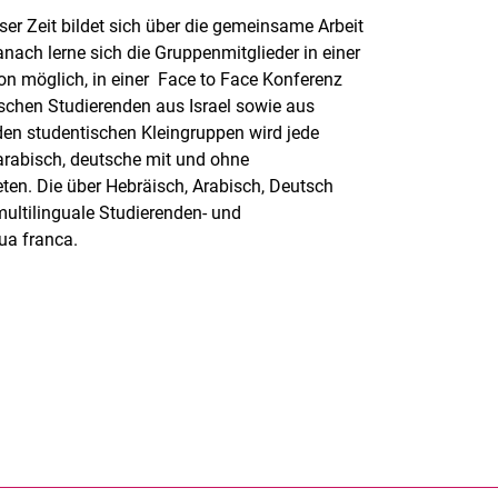
ser Zeit bildet sich über die gemeinsame Arbeit
nach lerne sich die Gruppenmitglieder in einer
on möglich, in einer Face to Face Konferenz
schen Studierenden aus Israel sowie aus
den studentischen Kleingruppen wird jede
arabisch, deutsche mit und ohne
eten. Die über Hebräisch, Arabisch, Deutsch
ltilinguale Studierenden- und
ua franca.
rner Link, öffnet neues Fenster)
en (externer Link, öffnet neues Fenster)
te kopieren