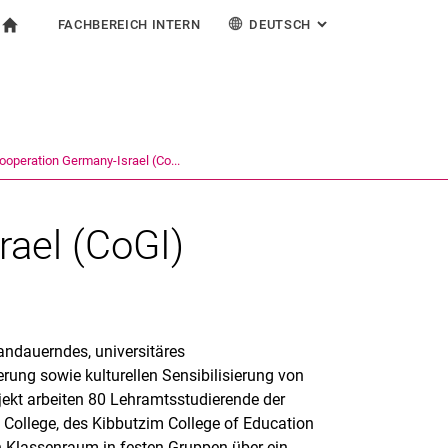
FACHBEREICH INTERN
DEUTSCH
: ALTERNATIVE SEI
igation
zur Startseite
ormular
chine
Für Beschäftigte
English
Español
Français
Suchen (öffnet externen Link in einem neuen Fenst
Italiano
ooperation Germany-Israel (Co...
rael (CoGI)
 andauerndes, universitäres
ierung sowie kulturellen Sensibilisierung von
jekt arbeiten 80 Lehramtsstudierende der
 College, des Kibbutzim College of Education
en Klassenraum in festen Gruppen über ein