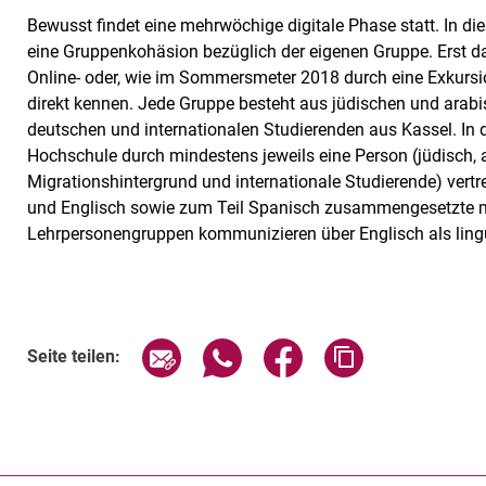
Bewusst findet eine mehrwöchige digitale Phase statt. In die
eine Gruppenkohäsion bezüglich der eigenen Gruppe. Erst da
Online- oder, wie im Sommersmeter 2018 durch eine Exkursi
direkt kennen. Jede Gruppe besteht aus jüdischen und arabi
deutschen und internationalen Studierenden aus Kassel. In 
Hochschule durch mindestens jeweils eine Person (jüdisch, 
Migrationshintergrund und internationale Studierende) vertr
und Englisch sowie zum Teil Spanisch zusammengesetzte mu
Lehrpersonengruppen kommunizieren über Englisch als ling
Seite über E-Mail teilen
Seite über WhatsApp teilen (exte
Seite über Facebook teil
Adresse der Sei
Seite teilen: