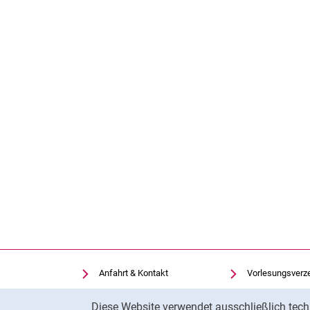
Anfahrt & Kontakt
Vorlesungsverz
Einrichtungen suchen
Uni-Bibliothek
Cookie-Hinweis
Diese Website verwendet ausschließlich tech