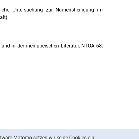
tliche Untersuchung zur Namensheiligung im
lt).
 und in der menippeischen Literatur, NTOA 68,
rner Link, öffnet neues Fenster)
en (externer Link, öffnet neues Fenster)
te kopieren
tware Matomo setzen wir keine Cookies ein.