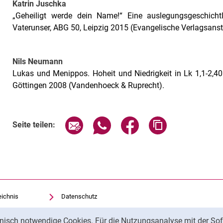
Katrin Juschka
„Geheiligt werde dein Name!“ Eine auslegungsgeschich
Vaterunser, ABG 50, Leipzig 2015 (Evangelische Verlagsansta
Nils Neumann
Lukas und Menippos. Hoheit und Niedrigkeit in Lk 1,1-2,40
Göttingen 2008 (Vandenhoeck & Ruprecht).
Seite über E-Mail teilen
Seite über WhatsApp teilen (exte
Seite über Facebook teil
Adresse der Sei
Seite teilen:
eichnis
Datenschutz
Barrierefreiheit
nisch notwendige Cookies. Für die Nutzungsanalyse mit der Sof