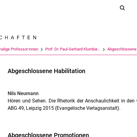
Springe direkt zu: Inhalt
Springe direkt zu: Suche
Springe direkt zu: Hauptnav
Suchf
Suchmas
alige Professor:innen
Prof. Dr. Paul-Gerhard Klumbie...
Abgeschlossene 
Abgeschlossene Habilitation
Nils Neumann
Hören und Sehen. Die Rhetorik der Anschaulichkeit in den
ABG 49, Leipzig 2015 (Evangelische Verlagsanstalt).
Abgeschlossene Promotionen