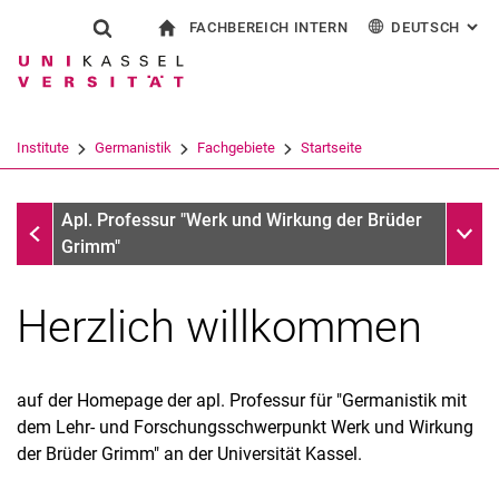
FACHBEREICH INTERN
DEUTSCH
: AL
Springe direkt zu: Inhalt
Springe direkt zu: Suche
Springe direkt zu: Hauptnav
zur Startseite
Suchformular
Suchbegriff
Für Beschäftigte
English
Español
Français
Suchmaschine
Institute
Germanistik
Fachgebiete
Startseite
Italiano
Suchen (öffnet externen Link in einem 
Fachgebiete
Unter
Apl. Professur "Werk und Wirkung der Brüder
Grimm"
Herz­lich will­kom­men
auf der Homepage der apl. Professur für "Germanistik mit
dem Lehr- und Forschungsschwerpunkt Werk und Wirkung
der Brüder Grimm" an der Universität Kassel.