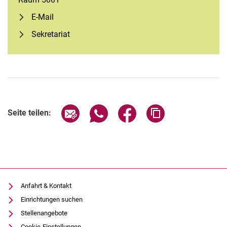
E-Mail
Sekretariat
Seite über E-Mail teilen
Seite über WhatsApp teilen (exter
Seite über Facebook teile
Adresse der Seite
Seite teilen:
Anfahrt & Kontakt
Einrichtungen suchen
Stellenangebote
Cookie-Einstellungen