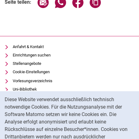
Seite über E-Mail teilen
Seite über WhatsApp teilen (exter
Seite über Facebook teile
Adresse der Seite
Seite teilen:
Anfahrt & Kontakt
Einrichtungen suchen
Stellenangebote
Cookie-Einstellungen
Vorlesungsverzeichnis
Uni-Bibliothek
Cookie-Hinweis
Moodle
Diese Website verwendet ausschließlich technisch
Panopto
notwendige Cookies. Für die Nutzungsanalyse mit der
Software Matomo setzen wir keine Cookies ein. Die
Datenschutz
Analyse erfolgt anonymisiert und erlaubt keine
Barrierefreiheit
Rückschlüsse auf einzelne Besucher*innen. Cookies von
Transparenter KI-Einsatz
Drittanbietern werden nur nach ausdrücklicher