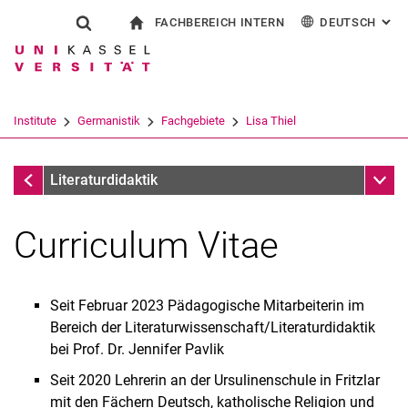
FACHBEREICH INTERN
DEUTSCH
: AL
Springe direkt zu: Inhalt
Springe direkt zu: Suche
Springe direkt zu: Hauptnav
zur Startseite
Suchformular
Suchbegriff
Für Beschäftigte
English
Español
Français
Suchmaschine
Institute
Germanistik
Fachgebiete
Lisa Thiel
Italiano
Suchen (öffnet externen Link in einem 
Lisa Thiel
Unter
Literaturdidaktik
Curriculum Vitae
Seit Februar 2023 Pädagogische Mitarbeiterin im
Bereich der Literaturwissenschaft/Literaturdidaktik
bei Prof. Dr. Jennifer Pavlik
Seit 2020 Lehrerin an der Ursulinenschule in Fritzlar
mit den Fächern Deutsch, katholische Religion und