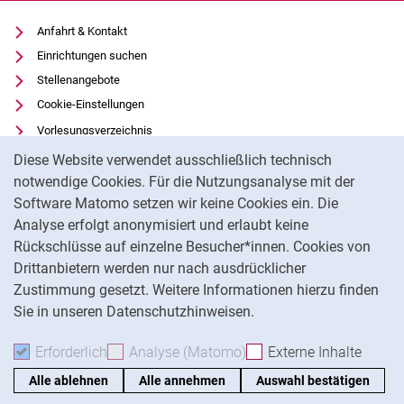
Anfahrt & Kontakt
Einrichtungen suchen
Stellenangebote
Cookie-Einstellungen
Vorlesungsverzeichnis
Cookie-Hinweis
Uni-Bibliothek
Diese Website verwendet ausschließlich technisch
Moodle
notwendige Cookies. Für die Nutzungsanalyse mit der
Software Matomo setzen wir keine Cookies ein. Die
Panopto
Analyse erfolgt anonymisiert und erlaubt keine
Datenschutz
Rückschlüsse auf einzelne Besucher*innen. Cookies von
Barrierefreiheit
Drittanbietern werden nur nach ausdrücklicher
Impressum
Zustimmung gesetzt. Weitere Informationen hierzu finden
Sie in unseren Datenschutzhinweisen.
Na
Erforderlich
Erforderliche Cookies akzeptieren
Analyse (Matomo)
Analyse-Cookies akzepti
Externe Inhalte
: Exte
Alle ablehnen
Alle annehmen
Auswahl bestätigen