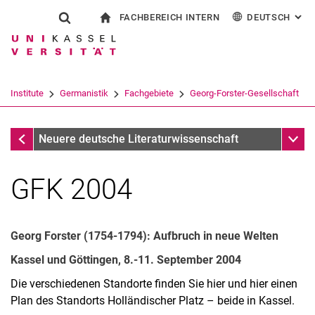
FACHBEREICH INTERN
DEUTSCH
: AL
Springe direkt zu: Inhalt
Springe direkt zu: Suche
Springe direkt zu: Hauptnav
zur Startseite
Suchformular
Suchbegriff
Für Beschäftigte
English
Español
Français
Suchmaschine
Institute
Germanistik
Fachgebiete
Georg-Forster-Gesellschaft
Italiano
Suchen (öffnet externen Link in einem 
Aktuelles
Unter
Neuere deutsche Literaturwissenschaft
GFK 2004
Georg Forster (1754-1794): Aufbruch in neue Welten
Kassel und Göttingen, 8.-11. September 2004
Die verschiedenen Standorte finden Sie hier und hier einen
Plan des Standorts Holländischer Platz – beide in Kassel.