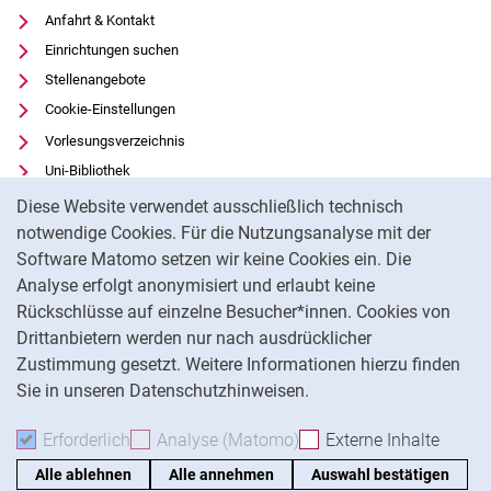
Anfahrt & Kontakt
Einrichtungen suchen
Stellenangebote
Cookie-Einstellungen
Vorlesungsverzeichnis
Uni-Bibliothek
Cookie-Hinweis
Moodle
Diese Website verwendet ausschließlich technisch
Panopto
notwendige Cookies. Für die Nutzungsanalyse mit der
Software Matomo setzen wir keine Cookies ein. Die
Datenschutz
Analyse erfolgt anonymisiert und erlaubt keine
Barrierefreiheit
Rückschlüsse auf einzelne Besucher*innen. Cookies von
Transparenter KI-Einsatz
Drittanbietern werden nur nach ausdrücklicher
Impressum
Zustimmung gesetzt. Weitere Informationen hierzu finden
Sie in unseren Datenschutzhinweisen.
Na
Erforderlich
Erforderliche Cookies akzeptieren
Analyse (Matomo)
Analyse-Cookies akzepti
Externe Inhalte
: Exte
Alle ablehnen
Alle annehmen
Auswahl bestätigen