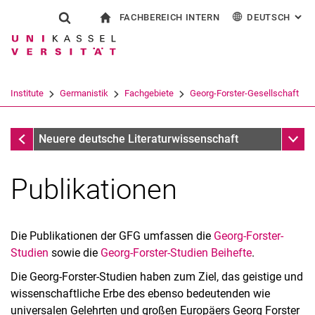
FACHBEREICH INTERN
DEUTSCH
: AL
Springe direkt zu: Inhalt
Springe direkt zu: Suche
Springe direkt zu: Hauptnav
zur Startseite
Suchformular
Suchbegriff
Für Beschäftigte
English
Español
Français
Suchmaschine
Institute
Germanistik
Fachgebiete
Georg-Forster-Gesellschaft
Italiano
Suchen (öffnet externen Link in einem 
Georg-Forster-Gesellschaft
Unter
Neuere deutsche Literaturwissenschaft
Publikationen
Die Publikationen der GFG umfassen die
Georg-Forster-
Studien
sowie die
Georg-Forster-Studien Beihefte
.
Die Georg-Forster-Studien haben zum Ziel, das geistige und
wissenschaftliche Erbe des ebenso bedeutenden wie
universalen Gelehrten und großen Europäers Georg Forster