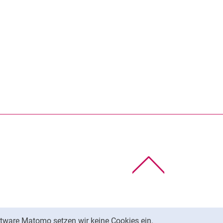
rner Link, öffnet neues Fenster)
en (externer Link, öffnet neues Fenster)
te kopieren
Nach oben
tware Matomo setzen wir keine Cookies ein.