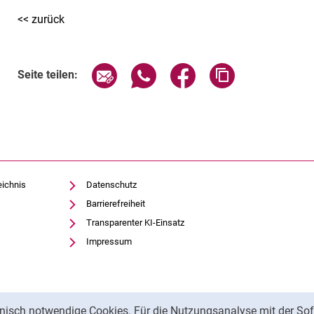
<< zurück
Seite über E-Mail teilen
Seite über WhatsApp teilen (exte
Seite über Facebook teil
Adresse der Sei
Seite teilen:
eichnis
Datenschutz
Barrierefreiheit
Transparenter KI-Einsatz
Impressum
nisch notwendige Cookies. Für die Nutzungsanalyse mit der Sof