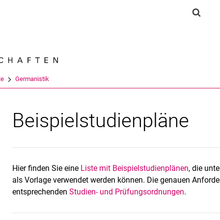
Springe direkt zu: Inhalt
Springe direkt zu: Suche
Springe direkt zu: Hauptnav
Suchf
Suchmas
te
Germanistik
Beispielstudienpläne
Hier finden Sie eine
Liste mit Beispielstudienplänen
, die un
als Vorlage verwendet werden können. Die genauen Anforder
entsprechenden
Studien- und Prüfungsordnungen
.