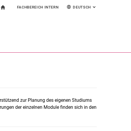
FACHBEREICH INTERN
DEUTSCH
: ALTERNATIVE SEI
igation
zur Startseite
ormular
chine
Für Beschäftigte
English
Español
Français
Suchen (öffnet externen Link in einem neuen Fenst
Italiano
terstützend zur Planung des eigenen Studiums
ungen der einzelnen Module finden sich in den