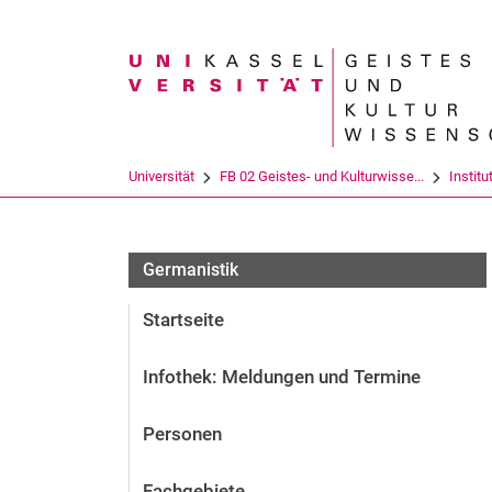
Suchbegriff
Universität
FB 02 Geistes- und Kulturwisse...
Institu
Informationen für Student:innen
Germanistik
Startseite
Infothek: Meldungen und Termine
Personen
Fachgebiete