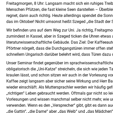
Freitagmorgen, 8 Uhr: Langsam macht sich ein ruhiges Treib
Menschen Pfützen, die fast kleine Seen darstellen – Überbl
regnet, dann auch richtig. Heute allerdings spendet die So
das im Oktober! Nicht umsonst heißt Szeged „die Stadt der 
Wir befinden uns auf dem Weg zur Uni. Ja richtig, Freitagm
zumindest in Kassel, aber in Szeged ticken die Uhren etwas 
literaturwissenschaftliche Gebäude. Das Ziel: Der Kaffeeau
Pförtner nörgelt, dass die Durchgangstüren immer offen ste
schnellem Ungarisch darüber belehrt wird, dass Türen dazu
Unser Seminar findet gegenüber im sprachwissenschaftlic
obligatorisch die „Uni-Katze“ streicheln, die sich wie jede
kraulen lässt, und schon sitzen wir auch in der Vorlesung 
Kaffee zeigt langsam aber sicher seine Wirkung und Herr Ba
wieder einschläft. Als Muttersprachler werden wir häufig gef
„richtigen“ Leben gebraucht werden. Oftmals gar nicht so leic
Vorlesungen und wissen manchmal selber nicht mehr, wie un
verwenden. Wenn es den „Versprecher“ gibt, gibt es dann auc
„die Gattin“, „die Dame“ aber „das Weib“ und „das Mädchen“