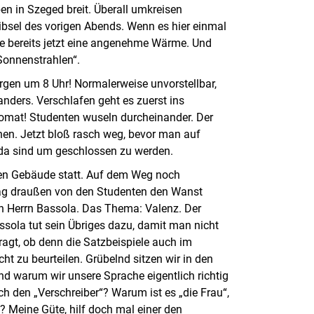
en in Szeged breit. Überall umkreisen
eibsel des vorigen Abends. Wenn es hier einmal
nne bereits jetzt eine angenehme Wärme. Und
Sonnenstrahlen“.
orgen um 8 Uhr! Normalerweise unvorstellbar,
anders. Verschlafen geht es zuerst ins
tomat! Studenten wuseln durcheinander. Der
hen. Jetzt bloß rasch weg, bevor man auf
 da sind um geschlossen zu werden.
hen Gebäude statt. Auf dem Weg noch
n Tag draußen von den Studenten den Wanst
von Herrn Bassola. Das Thema: Valenz. Der
ssola tut sein Übriges dazu, damit man nicht
ragt, ob denn die Satzbeispiele auch im
ht zu beurteilen. Grübelnd sitzen wir in den
d warum wir unsere Sprache eigentlich richtig
h den „Verschreiber“? Warum ist es „die Frau“,
? Meine Güte, hilf doch mal einer den