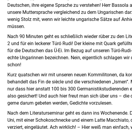
Deutschen, ihre eigene Sprache zu verstehen! Herr Bassola a
unsere Muttersprache vergleichend zu dem Ungarischen darz
wenig Stolz mit, wenn wir leichte ungarische Sätze auf Anh
müssen.
Nach 90 Minuten geht es schließlich wieder rüber zu den Lit
2 und für ein leckerer Túró Rudi! Der kleine mit Quark gefüll
für die Deutschen das Ü-Ei. Im Bezug auf unseren Túró-Rud
echte Ungarinnen bezeichnen. Nein, eigentlich schlagen wir 
schon!
Kurz quatschen wir mit unseren neuen Kommilitonen, da ko
behandelt das Fin de siècle und die verschiedenen „Ismen“. M
nur dass hier anstatt 100 bis 300 Germanistikstudierenden e
also gesichert! Und auch hier freut man sich über uns – die
gerne darum gebeten werden, Gedichte vorzulesen.
Nach dem Literaturseminar geht es dann ins Wochenende. Da
Uni, mit einer Schokoschnecke und einem Latte Macchiato, d
verziert, eingeläutet. Ach wirklich! – Hier weiß man einfach, 