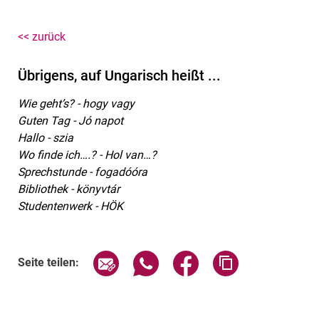
<< zurück
Übrigens, auf Ungarisch heißt ...
Wie geht’s? - hogy vagy
Guten Tag - Jó napot
Hallo - szia
Wo finde ich….? - Hol van…?
Sprechstunde - fogadóóra
Bibliothek - könyvtár
Studentenwerk - HÖK
Seite über E-Mail teilen
Seite über WhatsApp teilen (exte
Seite über Facebook teil
Adresse der Sei
Seite teilen: