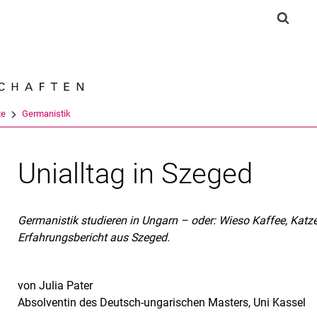
Springe direkt zu: Inhalt
Springe direkt zu: Suche
Springe direkt zu: Hauptnav
Suchf
Suchmas
te
Germanistik
Unialltag in Szeged
Germanistik studieren in Ungarn – oder: Wieso Kaffee, Katz
Erfahrungsbericht aus Szeged.
von Julia Pater
Absolventin des Deutsch-ungarischen Masters, Uni Kassel