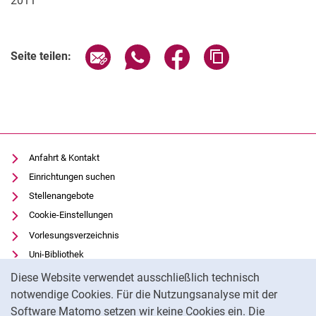
2011
Seite über E-Mail teilen
Seite über WhatsApp teilen (exter
Seite über Facebook teile
Adresse der Seite
Seite teilen:
Anfahrt & Kontakt
Einrichtungen suchen
Stellenangebote
Cookie-Einstellungen
Vorlesungsverzeichnis
Uni-Bibliothek
Cookie-Hinweis
Moodle
Diese Website verwendet ausschließlich technisch
Panopto
notwendige Cookies. Für die Nutzungsanalyse mit der
Software Matomo setzen wir keine Cookies ein. Die
Datenschutz