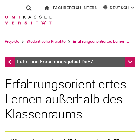
FACHBEREICH INTERN
DEUTSCH
: AL
Springe direkt zu: Inhalt
Springe direkt zu: Suche
Springe direkt zu: Hauptnav
zur Startseite
Suchformular
Suchbegriff
Für Beschäftigte
English
Español
Français
Suchmaschine
Projekte
Studentische Projekte
Erfahrungsorientiertes Lernen ...
Italiano
Suchen (öffnet externen Link in einem 
Studentische Projekte
Unter
Lehr- und Forschungsgebiet DaFZ
Erfahrungsorientiertes
Lernen außerhalb des
Klassenraums