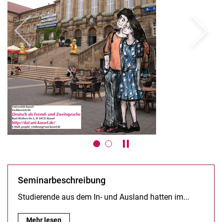
zurück
weiter
Karussell anhalten / abspie
Seminarbeschreibung
Studierende aus dem In- und Ausland hatten im...
Seminarbeschreibung:
Mehr lesen