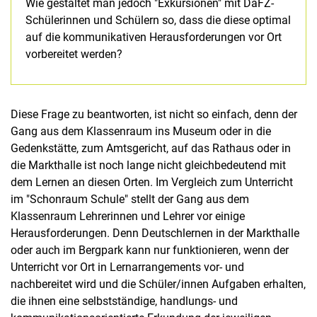
Wie gestaltet man jedoch "Exkursionen" mit DaFZ-
Schülerinnen und Schülern so, dass die diese optimal
auf die kommunikativen Herausforderungen vor Ort
Laufende Projekte
vorbereitet werden?
Studentische Projekte
Fachgebiet DaFZ im Fokus: Ein Podcast-Portrait
Erkundungstouren zu Kassels Erinnerungsorten
Diese Frage zu beantworten, ist nicht so einfach, denn der
Gang aus dem Klassenraum ins Museum oder in die
Erfahrungsorientiertes Lernen außerhalb des Klassenraums
Gedenkstätte, zum Amtsgericht, auf das Rathaus oder in
FörLeSch
die Markthalle ist noch lange nicht gleichbedeutend mit
SeiteneinsteigerInnen
dem Lernen an diesen Orten. Im Vergleich zum Unterricht
"Eine Stimme, die jeder versteht…"
im "Schonraum Schule" stellt der Gang aus dem
„ich-will-deutsch lernen“ mit UMF
Klassenraum Lehrerinnen und Lehrer vor einige
Abgeschlossene Projekte
Herausforderungen. Denn Deutschlernen in der Markthalle
oder auch im Bergpark kann nur funktionieren, wenn der
Unterricht vor Ort in Lernarrangements vor- und
nachbereitet wird und die Schüler/innen Aufgaben erhalten,
die ihnen eine selbstständige, handlungs- und