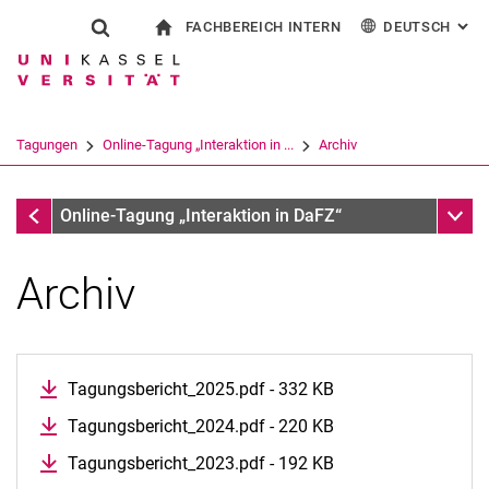
FACHBEREICH INTERN
DEUTSCH
: AL
Springe direkt zu: Inhalt
Springe direkt zu: Suche
Springe direkt zu: Hauptnav
zur Startseite
Suchformular
Suchbegriff
Für Beschäftigte
English
Español
Français
Suchmaschine
Tagungen
Online-Tagung „Interaktion in ...
Archiv
Italiano
Suchen (öffnet externen Link in einem 
Tagungen
Unter
Online-Tagung „Interaktion in DaFZ“
Archiv
Tagungsbericht_2025.pdf - 332 KB
Tagungsbericht_2024.pdf - 220 KB
Tagungsbericht_2023.pdf - 192 KB