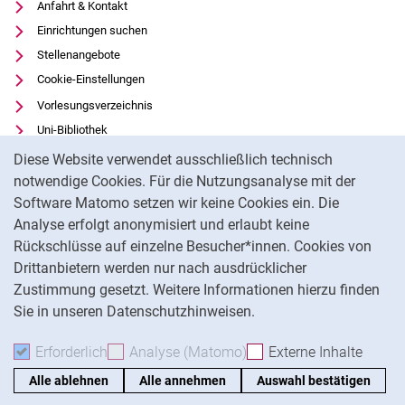
Anfahrt & Kontakt
Einrichtungen suchen
Stellenangebote
Cookie-Einstellungen
Vorlesungsverzeichnis
Uni-Bibliothek
Cookie-Hinweis
Moodle
Diese Website verwendet ausschließlich technisch
Panopto
notwendige Cookies. Für die Nutzungsanalyse mit der
Software Matomo setzen wir keine Cookies ein. Die
Datenschutz
Analyse erfolgt anonymisiert und erlaubt keine
Barrierefreiheit
Rückschlüsse auf einzelne Besucher*innen. Cookies von
Transparenter KI-Einsatz
Drittanbietern werden nur nach ausdrücklicher
Impressum
Zustimmung gesetzt. Weitere Informationen hierzu finden
Sie in unseren Datenschutzhinweisen.
Na
Erforderlich
Erforderliche Cookies akzeptieren
Analyse (Matomo)
Analyse-Cookies akzepti
Externe Inhalte
: Exte
Alle ablehnen
Alle annehmen
Auswahl bestätigen