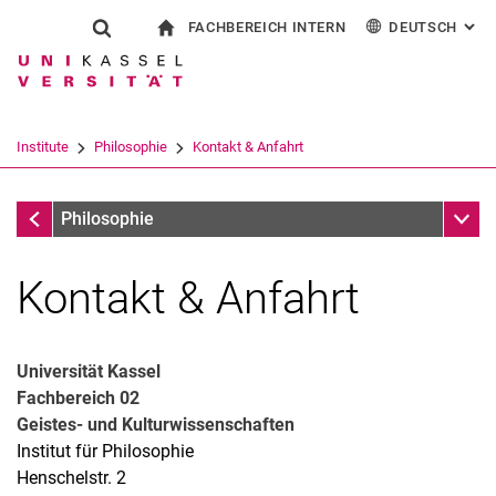
FACHBEREICH INTERN
DEUTSCH
: AL
Springe direkt zu: Inhalt
Springe direkt zu: Suche
Springe direkt zu: Hauptnav
zur Startseite
Suchformular
Suchbegriff
Für Beschäftigte
English
Español
Français
Suchmaschine
Institute
Philosophie
Kontakt & Anfahrt
Italiano
Suchen (öffnet externen Link in einem 
Institute
Unter
Philosophie
Kontakt & Anfahrt
Universität Kassel
Fachbereich 02
Geistes- und Kulturwissenschaften
Institut für Philosophie
Henschelstr. 2