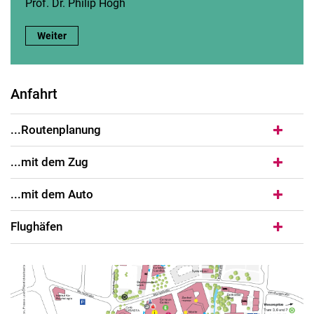
Prof. Dr. Philip Hogh
Weiter
Anfahrt
...Routenplanung
...mit dem Zug
...mit dem Au­to
Flug­hä­fen