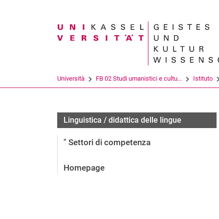
Search term
Università
FB 02 Studi umanistici e cultu...
Istituto
Infothek
Linguistica / didattica delle lingue
" Settori di competenza
Homepage