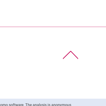
To top
Matomo software. The analysis is anonymous