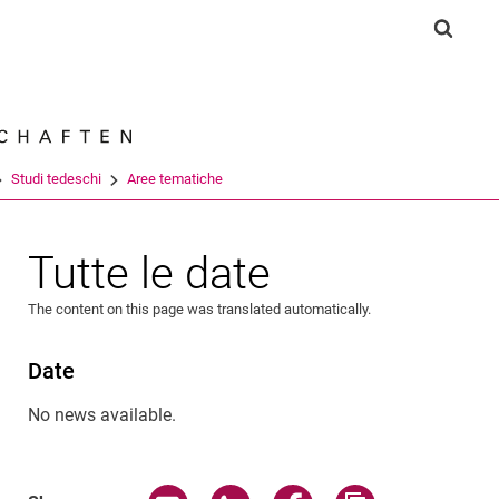
Jump directly to: content
Jump directly to: search
Jump directly to: main navi
Show s
Search e
Studi tedeschi
Aree tematiche
Tutte le date
The content on this page was translated automatically.
Date
No news available.
Share page via email
Share page via WhatsApp (exter
Share page via Faceboo
Copy page addr