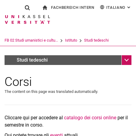
FACHBEREICH INTERN
ITALIANO
: AL
Jump directly to: content
Jump directly to: search
Jump directly to: main navi
alla pagina iniziale
Show search form
Search term
Per i dipendenti
Deutsch
English
Español
Search engine
FB 02 Studi umanistici e cultu...
Istituto
Studi tedeschi
Français
Search (opens an external link in a ne
Sub n
Informationen für Student:innen
Studi tedeschi
Corsi
The content on this page was translated automatically.
Cliccare qui per accedere al
catalogo dei corsi online
per il
semestre in corso.
Qui potete trovare gli
eventi
attuali
.