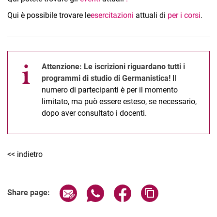
Qui è possibile trovare le
esercitazioni
attuali di
per i corsi
.
Attenzione:
Le iscrizioni riguardano tutti i
programmi di studio di Germanistica!
Il
numero di partecipanti è per il momento
limitato, ma può essere esteso, se necessario,
dopo aver consultato i docenti.
<< indietro
Share page via email
Share page via WhatsApp (extern
Share page via Facebook 
Copy page addres
Share page: