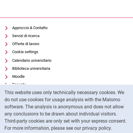
Approccio & Contatto
Servizi di ricerca
Offerte di lavoro
Cookie settings
Calendario universitario
Biblioteca universitaria
Moodle
Panopto
Cookie Notice
This website uses only technically necessary cookies. We
Protezione dei dati
do not use cookies for usage analysis with the Matomo
Accessibilità
software. The analysis is anonymous and does not allow
Utilizzo trasparente dell'intelligenza artificiale
any conclusions to be drawn about individual visitors.
Impronta
Third-party cookies are only set with your express consent.
For more information, please see our privacy policy.