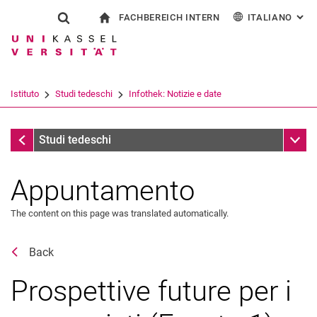
FACHBEREICH INTERN
ITALIANO
: AL
Jump directly to: content
Jump directly to: search
Jump directly to: main navi
alla pagina iniziale
Show search form
Search term
Per i dipendenti
Deutsch
English
Español
Search engine
Istituto
Studi tedeschi
Infothek: Notizie e date
Français
Search (opens an external link in a ne
Infothek: Notizie e date
Sub n
Studi tedeschi
Appuntamento
The content on this page was translated automatically.
Archivio eventi
Back
Prospettive future per i