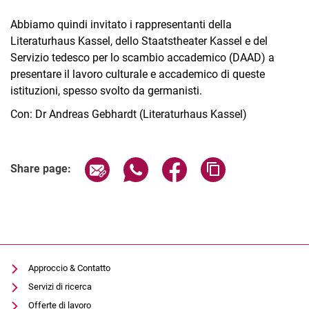
Abbiamo quindi invitato i rappresentanti della
Literaturhaus Kassel, dello Staatstheater Kassel e del
Servizio tedesco per lo scambio accademico (DAAD) a
presentare il lavoro culturale e accademico di queste
istituzioni, spesso svolto da germanisti.
Con: Dr Andreas Gebhardt (Literaturhaus Kassel)
Related Links
Share page via email
Share page via WhatsApp (extern
Share page via Facebook 
Copy page addres
Share page:
Approccio & Contatto
Servizi di ricerca
Offerte di lavoro