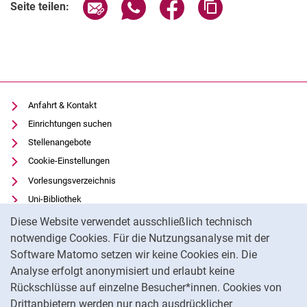
Seite über E-Mail teilen
Seite über WhatsApp teilen (exter
Seite über Facebook teile
Adresse der Seite
Seite teilen:
Anfahrt & Kontakt
Einrichtungen suchen
Stellenangebote
Cookie-Einstellungen
Vorlesungsverzeichnis
Uni-Bibliothek
Cookie-Hinweis
Moodle
Diese Website verwendet ausschließlich technisch
Panopto
notwendige Cookies. Für die Nutzungsanalyse mit der
Software Matomo setzen wir keine Cookies ein. Die
Datenschutz
Analyse erfolgt anonymisiert und erlaubt keine
Barrierefreiheit
Rückschlüsse auf einzelne Besucher*innen. Cookies von
Transparenter KI-Einsatz
Drittanbietern werden nur nach ausdrücklicher