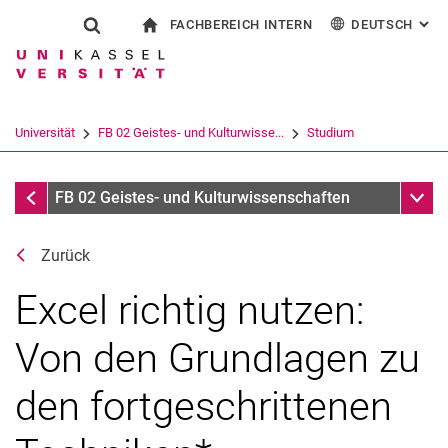
FACHBEREICH INTERN
DEUTSCH
: AL
Springe direkt zu: Inhalt
Springe direkt zu: Suche
Springe direkt zu: Hauptnav
zur Startseite
Suchformular
Suchbegriff
Für Beschäftigte
English
Español
Français
Suchmaschine
Universität
FB 02 Geistes- und Kulturwisse...
Studium
Italiano
Suchen (öffnet externen Link in einem 
Praxiskoordination
Unter
FB 02 Geistes- und Kulturwissenschaften
Zurück
Excel richtig nutzen:
Von den Grundlagen zu
Beginn des Studiums
den fortgeschrittenen
Im Studium
Ende des Studiums