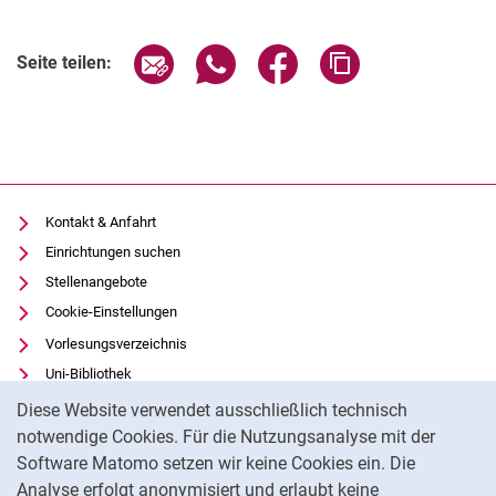
Seite über E-Mail teilen
Seite über WhatsApp teilen (exter
Seite über Facebook teile
Adresse der Seite
Seite teilen:
Kontakt & Anfahrt
Einrichtungen suchen
Stellenangebote
Cookie-Einstellungen
Vorlesungsverzeichnis
Uni-Bibliothek
Cookie-Hinweis
Moodle
Diese Website verwendet ausschließlich technisch
Panopto
notwendige Cookies. Für die Nutzungsanalyse mit der
Software Matomo setzen wir keine Cookies ein. Die
Datenschutz
Analyse erfolgt anonymisiert und erlaubt keine
Barrierefreiheit