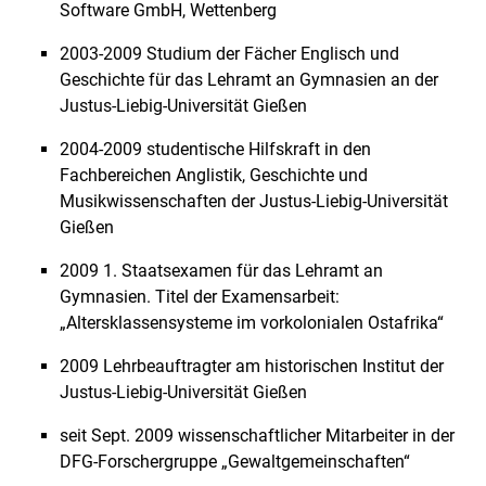
Software GmbH, Wettenberg
Dominik Reeg, M.A.
2003-2009 Studium der Fächer Englisch und
Hilfskräfte
Geschichte für das Lehramt an Gymnasien an der
Ehemalige Vertretungsprofessoren
Justus-Liebig-Universität Gießen
Prof. Dr. Winfried Speitkamp
2004-2009 studentische Hilfskraft in den
Ehemalige Fachgebietsleiter
Fachbereichen Anglistik, Geschichte und
Ehemalige Mitarbeitende
Musikwissenschaften der Justus-Liebig-Universität
Gießen
2009 1. Staatsexamen für das Lehramt an
Gymnasien. Titel der Examensarbeit:
„Altersklassensysteme im vorkolonialen Ostafrika“
2009 Lehrbeauftragter am historischen Institut der
Justus-Liebig-Universität Gießen
seit Sept. 2009 wissenschaftlicher Mitarbeiter in der
DFG-Forschergruppe „Gewaltgemeinschaften“