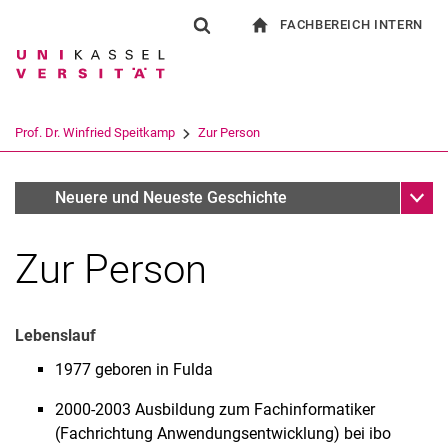
FACHBEREICH INTERN
Springe direkt zu: Inhalt
Springe direkt zu: Suche
Springe direkt zu: Hauptnav
zur Startseite
Suchformular
Suchbegriff
Für Beschäftigte
Suchmaschine
Prof. Dr. Winfried Speitkamp
Zur Person
Suchen (öffnet externen Link in einem 
Unter
Dr. Sascha Reif
Neuere und Neueste Geschichte
Zur Person
Lebenslauf
1977 geboren in Fulda
2000-2003 Ausbildung zum Fachinformatiker
Jan Erik Schulz
(Fachrichtung Anwendungsentwicklung) bei ibo
Dorothea Hausner, M.A.