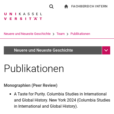
FACHBEREICH INTERN
Springe direkt zu: Inhalt
Springe direkt zu: Suche
Springe direkt zu: Hauptnav
zur Startseite
Suchformular
Suchbegriff
Für Beschäftigte
Suchmaschine
Neuere und Neueste Geschichte
Team
Publikationen
Suchen (öffnet externen Link in einem 
Unter
PD Dr. Julia Hauser
Neuere und Neueste Geschichte
Publikationen
Monographien (Peer Review)
A Taste for Purity. Columbia Studies in International
and Global History. New York 2024 (Columbia Studies
in International and Global History).
Jan Erik Schulz
Dorothea Hausner, M.A.