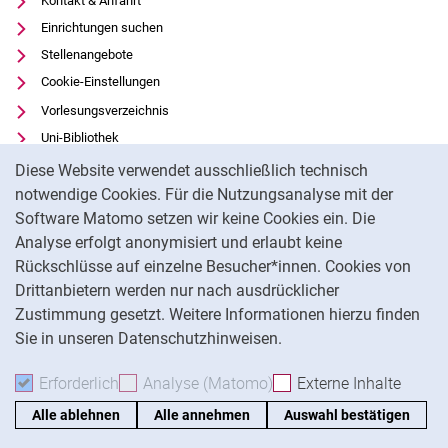
Kontakt & Anfahrt
Einrichtungen suchen
Stellenangebote
Cookie-Einstellungen
Vorlesungsverzeichnis
Uni-Bibliothek
Cookie-Hinweis
Moodle
Diese Website verwendet ausschließlich technisch
Panopto
notwendige Cookies. Für die Nutzungsanalyse mit der
Software Matomo setzen wir keine Cookies ein. Die
Datenschutz
Analyse erfolgt anonymisiert und erlaubt keine
Barrierefreiheit
Rückschlüsse auf einzelne Besucher*innen. Cookies von
Transparenter KI-Einsatz
Drittanbietern werden nur nach ausdrücklicher
Impressum
Zustimmung gesetzt. Weitere Informationen hierzu finden
Sie in unseren Datenschutzhinweisen.
Na
Erforderlich
Erforderliche Cookies akzeptieren
Analyse (Matomo)
Analyse-Cookies akzepti
Externe Inhalte
: Exte
Alle ablehnen
Alle annehmen
Auswahl bestätigen