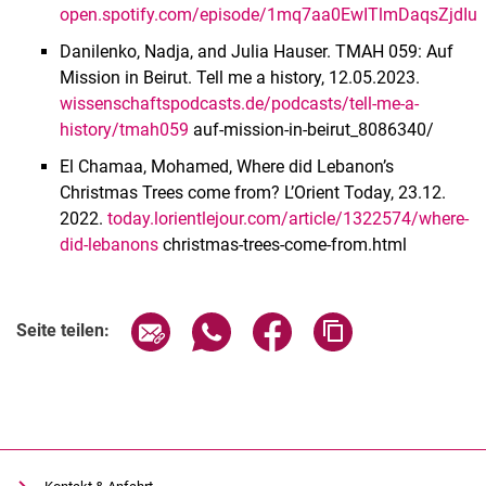
open.spotify.com/episode/1mq7aa0EwITlmDaqsZjdIu
Danilenko, Nadja, and Julia Hauser. TMAH 059: Auf
Mission in Beirut. Tell me a history, 12.05.2023.
wissenschaftspodcasts.de/podcasts/tell-me-a-
history/tmah059
auf-mission-in-beirut_8086340/
El Chamaa, Mohamed, Where did Lebanon’s
Christmas Trees come from? L’Orient Today, 23.12.
2022.
today.lorientlejour.com/article/1322574/where-
did-lebanons
christmas-trees-come-from.html
Seite über E-Mail teilen
Seite über WhatsApp teilen (exter
Seite über Facebook teile
Adresse der Seite
Seite teilen: