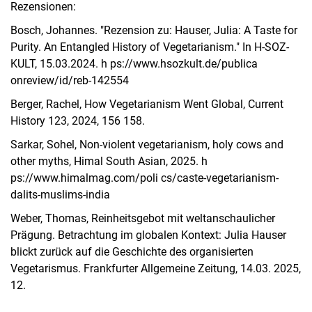
Rezensionen:
Dominik Reeg, M.A.
Bosch, Johannes. "Rezension zu: Hauser, Julia: A Taste for
Hilfskräfte
Purity. An Entangled History of Vegetarianism." In H-SOZ-
Ehemalige Vertretungsprofessoren
KULT, 15.03.2024. h ps://www.hsozkult.de/publica
Ehemalige Fachgebietsleiter
onreview/id/reb-142554
Ehemalige Mitarbeitende
Berger, Rachel, How Vegetarianism Went Global, Current
History 123, 2024, 156 158.
Sarkar, Sohel, Non-violent vegetarianism, holy cows and
other myths, Himal South Asian, 2025. h
ps://www.himalmag.com/poli cs/caste-vegetarianism-
dalits-muslims-india
Weber, Thomas, Reinheitsgebot mit weltanschaulicher
Prägung. Betrachtung im globalen Kontext: Julia Hauser
blickt zurück auf die Geschichte des organisierten
Vegetarismus. Frankfurter Allgemeine Zeitung, 14.03. 2025,
12.