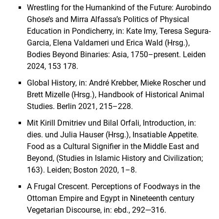
Wrestling for the Humankind of the Future: Aurobindo
Ghose’s and Mirra Alfassa’s Politics of Physical
Education in Pondicherry, in: Kate Imy, Teresa Segura-
Garcia, Elena Valdameri und Erica Wald (Hrsg.),
Bodies Beyond Binaries: Asia, 1750–present. Leiden
2024, 153 178.
Global History, in: André Krebber, Mieke Roscher und
Brett Mizelle (Hrsg.), Handbook of Historical Animal
Studies. Berlin 2021, 215–228.
Mit Kirill Dmitriev und Bilal Orfali, Introduction, in:
dies. und Julia Hauser (Hrsg.), Insatiable Appetite.
Food as a Cultural Signifier in the Middle East and
Beyond, (Studies in Islamic History and Civilization;
163). Leiden; Boston 2020, 1–8.
A Frugal Crescent. Perceptions of Foodways in the
Ottoman Empire and Egypt in Nineteenth century
Vegetarian Discourse, in: ebd., 292—316.