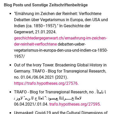
Blog Posts und Sonstige Zeitschriftenbeiträge
"Ernährung im Zeichen der Reinheit: Verflochtene
Debatten über Vegetarismus in Europa, den USA und
Indien (ca. 1850–1957)." In Geschichte der
Gegenwart, 21.01.2024.
geschichtedergegenwart.ch/ernaehrung-im-zeichen-
der-reinheit-verflochtene
debatten-ueber-
vegetarismus-in-europa-den-usa-und-indien-ca-1850-
1957/
Out of the Ivory Tower. Broadening Global History in
Germany. TRAFO - Blog for Transregional Research,
no. 01.04./06.04.2021 (2021).
https://trafo.hypotheses.org/27576.
TRAFO - Blog for Transregional Research, no . ﺎ ﻧﺎﻤﻟأ
ﻟﺎﻌﻟا ﺦــــرﺎﺘﻟا ﻊﻴﺳﻮﺗ : ّ ﺎﻌﻟا ج ﻟا ﻦﻣ ً ﻻوﺰ ﻧ
01.04./06.04.2021.
trafo.hypotheses.org/27595
.
Unmasked: Covid-19 and the Cultural Dimensions of