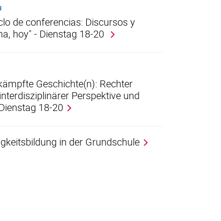
N
iclo de conferencias: Discursos y
ina, hoy" - Dienstag 18-20
kämpfte Geschichte(n): Rechter
nterdisziplinärer Perspektive und
 Dienstag 18-20
igkeitsbildung in der Grundschule
rner Link, öffnet neues Fenster)
en (externer Link, öffnet neues Fenster)
te kopieren