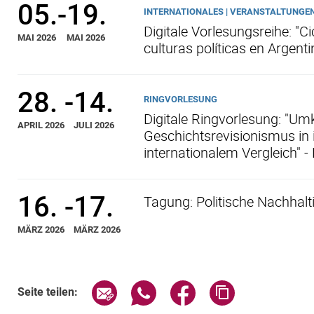
05.
-
19.
INTERNATIONALES | VERANSTALTUNGE
Digitale Vorlesungsreihe: "C
MAI 2026
MAI 2026
culturas políticas en Argent
28.
-
14.
RINGVORLESUNG
Digitale Ringvorlesung: "Um
APRIL 2026
JULI 2026
Geschichtsrevisionismus in i
internationalem Vergleich" -
16.
-
17.
Tagung: Politische Nachhalt
MÄRZ 2026
MÄRZ 2026
Seite über E-Mail teilen
Seite über WhatsApp teilen (exte
Seite über Facebook teil
Adresse der Sei
Seite teilen: