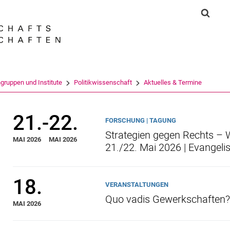
Springe direkt zu: Inhalt
Springe direkt zu: Suche
Springe direkt zu: Hauptnav
Suchf
Suchmas
gruppen und Institute
Politikwissenschaft
Aktuelles & Termine
21.
-
22.
FORSCHUNG | TAGUNG
Strategien gegen Rechts – 
MAI 2026
MAI 2026
21./22. Mai 2026 | Evangel
18.
VERANSTALTUNGEN
Quo vadis Gewerkschaften
MAI 2026