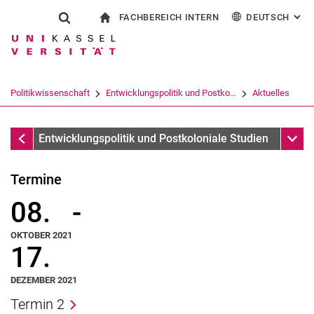
FACHBEREICH INTERN
DEUTSCH
: AL
Springe direkt zu: Inhalt
Springe direkt zu: Suche
Springe direkt zu: Hauptnav
zur Startseite
Suchformular
Suchbegriff
Für Beschäftigte
English
Suchmaschine
Politikwissenschaft
Entwicklungspolitik und Postko...
Aktuelles
Suchen (öffnet externen Link in einem 
Aktuelles
Unter
Entwicklungspolitik und Postkoloniale Studien
Termine
08.
-
OKTOBER 2021
17.
DEZEMBER 2021
Termin 2