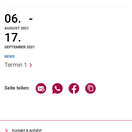
06.
-
AUGUST 2021
17.
SEPTEMBER 2021
NEWS
Termin 1
Seite über E-Mail teilen
Seite über WhatsApp teilen (exter
Seite über Facebook teile
Adresse der Seite
Seite teilen:
Kontakt & Anfahrt