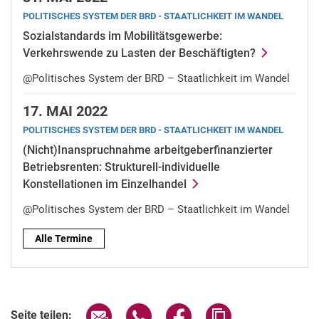
PO­LI­TI­SCHES SYS­TEM DER BRD - STAAT­LICH­KEIT IM WAN­DEL
Sozialstandards im Mobilitätsgewerbe:
Verkehrswende zu Lasten der Beschäftigten?
@Politisches System der BRD – Staatlichkeit im Wandel
17.
MAI 2022
PO­LI­TI­SCHES SYS­TEM DER BRD - STAAT­LICH­KEIT IM WAN­DEL
(Nicht)Inanspruchnahme arbeitgeberfinanzierter
Betriebsrenten: Strukturell-individuelle
Konstellationen im Einzelhandel
@Politisches System der BRD – Staatlichkeit im Wandel
Alle Termine
Seite über E-Mail teilen
Seite über WhatsApp teilen (exter
Seite über Facebook teile
Adresse der Seite
Seite teilen: