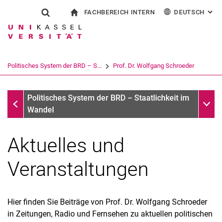
FACHBEREICH INTERN
DEUTSCH
: AL
Springe direkt zu: Inhalt
Springe direkt zu: Suche
Springe direkt zu: Hauptnav
zur Startseite
Suchformular
Suchbegriff
Für Beschäftigte
English
Suchmaschine
Politisches System der BRD – S...
Prof. Dr. Wolfgang Schroeder
Suchen (öffnet externen Link in einem 
Prof. Dr. Wolfgang Schroeder
Unter
Politisches System der BRD – Staatlichkeit im
Wandel
Aktuelles und
Veranstaltungen
Hier finden Sie Beiträge von Prof. Dr. Wolfgang Schroeder
in Zeitungen, Radio und Fernsehen zu aktuellen politischen