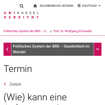
FACHBEREICH INTERN
DEUTSCH
: AL
Springe direkt zu: Inhalt
Springe direkt zu: Suche
Springe direkt zu: Hauptnav
zur Startseite
Suchformular
Suchbegriff
Für Beschäftigte
English
Suchmaschine
Politisches System der BRD – S...
Prof. Dr. Wolfgang Schroeder
Suchen (öffnet externen Link in einem 
Aktuelles und Veranstaltungen
Unter
Politisches System der BRD – Staatlichkeit im
Wandel
Termin
Zurück
(Wie) kann eine