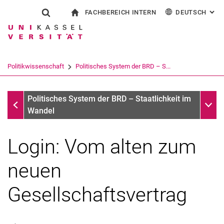
FACHBEREICH INTERN
DEUTSCH
: AL
Springe direkt zu: Inhalt
Springe direkt zu: Suche
Springe direkt zu: Hauptnav
zur Startseite
Suchformular
Suchbegriff
Für Beschäftigte
English
Suchmaschine
Politikwissenschaft
Politisches System der BRD – S...
Suchen (öffnet externen Link in einem 
Seminar: Vom alten zum neuen Gesellschaftsvertrag
Unter
Politisches System der BRD – Staatlichkeit im
Wandel
Login: Vom alten zum
neuen
Gesellschaftsvertrag