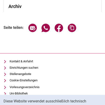
Archiv
Seite über E-Mail teilen
Seite über WhatsApp teilen (exter
Seite über Facebook teile
Adresse der Seite
Seite teilen:
Kontakt & Anfahrt
Einrichtungen suchen
Stellenangebote
Cookie-Einstellungen
Vorlesungsverzeichnis
Uni-Bibliothek
Cookie-Hinweis
Moodle
Diese Website verwendet ausschließlich technisch